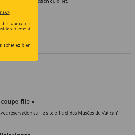
t le jour de l’émission du billet.
ni.va
nt des domaines
Che
onsidérablement
s achetiez bien
 coupe-file »
vec réservation sur le site officiel des Musées du Vatican)