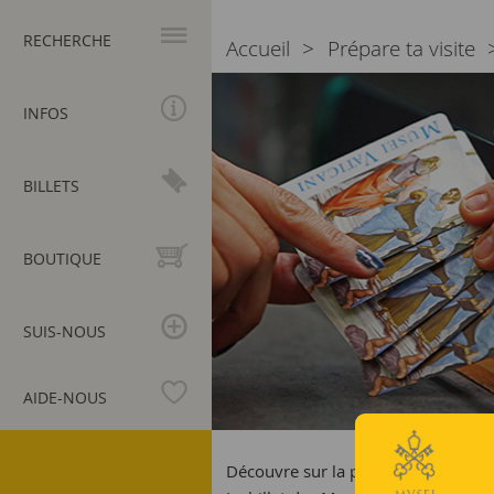
Navigation
principale
RECHERCHE
Accueil
Prépare ta visite
Breadcrumb
Tarifs
et
INFOS
Billets
BILLETS
BOUTIQUE
SUIS-NOUS
AIDE-NOUS
Musées
du
Découvre sur la page les nombreux typ