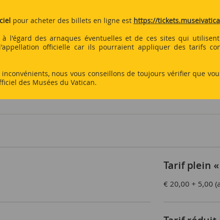
e droit à la visite des Musées et de la Chapelle Sixtine, uniquemen
és.
ciel
pour acheter des billets en ligne est
https://tickets.museivatica
s à l'égard des arnaques éventuelles et de ces sites qui utilise
'appellation officielle car ils pourraient appliquer des tarifs c
s inconvénients, nous vous conseillons de toujours vérifier que vou
officiel des Musées du Vatican.
Tarif plein «
€ 20,00 + 5,00 (a