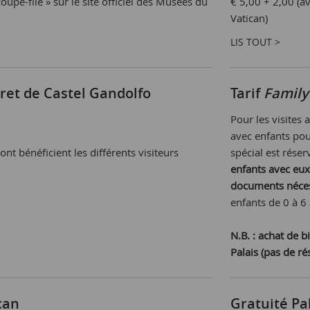
oupe-file » sur le site officiel des Musées du
€ 5,00 + 2,00 (av
Vatican)
LIS TOUT >
cret de Castel Gandolfo
Tarif
Family
Pour les visites 
avec enfants pou
ont bénéficient les différents visiteurs
spécial est rése
enfants avec eux
documents néces
enfants de 0 à 6 
N.B. : achat de bi
Palais (pas de ré
can
Gratuité Pa