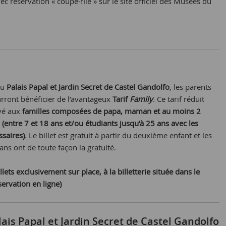
ec réservation « coupe-file » sur le site officiel des Musées du
au
Palais Papal et Jardin Secret de Castel Gandolfo
, les parents
rront bénéficier de l’avantageux
Tarif
Family
. Ce tarif réduit
rvé aux
familles composées de papa, maman et au moins 2
 (entre 7 et 18 ans et/ou étudiants jusqu’à 25 ans avec les
saires)
. Le billet est gratuit à partir du deuxième enfant et les
ans ont de toute façon la gratuité.
llets exclusivement sur place, à la billetterie située dans le
servation en ligne)
lais Papal et Jardin Secret de Castel Gandolfo