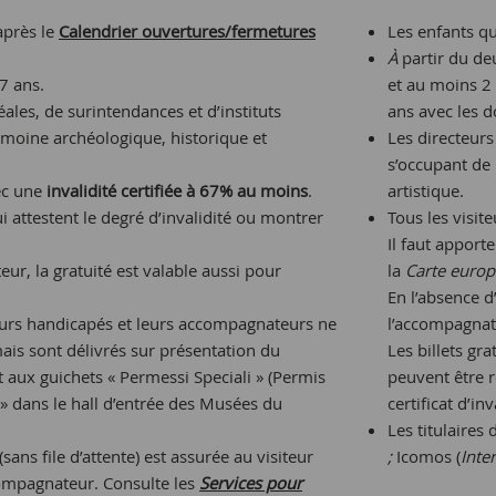
après le
Calendrier ouvertures/fermetures
Les enfants qu
À
partir du d
7 ans.
et au moins 2 
éales, de surintendances et d’instituts
ans avec les 
imoine archéologique, historique et
Les directeurs
s’occupant de 
ec une
invalidité certifiée à
67% au moins
.
artistique.
i attestent le degré d’invalidité ou montrer
Tous les visi
Il faut apport
eur, la gratuité est valable aussi pour
la
Carte europ
En l’absence d
iteurs handicapés et leurs accompagnateurs ne
l’accompagnat
ais sont délivrés sur présentation du
Les billets gr
nt aux guichets « Permessi Speciali » (Permis
peuvent être r
» dans le hall d’entrée des Musées du
certificat d’in
Les titulaires 
(sans file d’attente) est assurée au visiteur
;
Icomos (
Inte
ompagnateur. Consulte les
Services pour