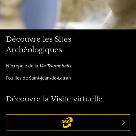
Découvre
Découvre les Sites
les
Archéologiques
Sites
Archéologiques
Découvre
Nécropole de la
Via Triumphalis
les
Fouilles de Saint-Jean-de-Latran
Sites
Archéologiques
Découvre la Visite virtuelle