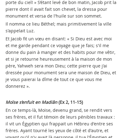
porte du ciel! » S’étant levé de bon matin, Jacob prit la
pierre dont il avait fait son chevet, la dressa pour
monument et versa de l'huile sur son sommet.
Il nomma ce lieu Béthel; mais primitivement la ville
s'appelait Luz.
Et Jacob fit un vœu en disant: « Si Dieu est avec moi
et me garde pendant ce voyage que je fais; s'il me
donne du pain à manger et des habits pour me vêtir,
et si je retourne heureusement à la maison de mon
père, Yahweh sera mon Dieu; cette pierre que j'ai
dressée pour monument sera une maison de Dieu, et
je vous paierai la dîme de tout ce que vous me
donnerez ».
Moïse s’enfuit en Madiân
(Ex 2, 11-15)
En ce temps-là, Moïse, devenu grand, se rendit vers
ses frères, et il fut témoin de leurs pénibles travaux :
il vit un Égyptien qui frappait un Hébreu d'entre ses
frères. Ayant tourné les yeux de côté et d'autre, et
voyant qu'il n'y avait là personne, il tua l'Égyptien et