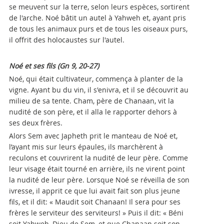
se meuvent sur la terre, selon leurs espèces, sortirent
de l'arche. Noé bâtit un autel à Yahweh et, ayant pris
de tous les animaux purs et de tous les oiseaux purs,
il offrit des holocaustes sur l'autel.
Noé et ses fils (Gn 9, 20-27)
Noé, qui était cultivateur, commença à planter de la
vigne. Ayant bu du vin, il s'enivra, et il se découvrit au
milieu de sa tente. Cham, père de Chanaan, vit la
nudité de son père, et il alla le rapporter dehors à
ses deux frères.
Alors Sem avec Japheth prit le manteau de Noé et,
l’ayant mis sur leurs épaules, ils marchèrent à
reculons et couvrirent la nudité de leur père. Comme
leur visage était tourné en arrière, ils ne virent point
la nudité de leur père. Lorsque Noé se réveilla de son
ivresse, il apprit ce que lui avait fait son plus jeune
fils, et il dit: « Maudit soit Chanaan! Il sera pour ses
frères le serviteur des serviteurs! » Puis il dit: « Béni
soit Yahweh, Dieu de Sem, et que Chanaan soit son