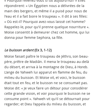
« Pourquoi revenez-vous si tôt aujourd'hui? » Elles
répondirent: « Un Égyptien nous a délivrées de la
main des bergers, et même il a puisé pour nous de
l'eau et il a fait boire le troupeau ». Il dit à ses filles:
« Où est-il? Pourquoi avez-vous laissé cet homme?
Rappelez-le, pour qu'il prenne quelque nourriture ».
Moïse consentit à demeurer chez cet homme, qui lui
donna pour femme Sephora, sa fille.
Le buisson ardent
(Ex 3, 1-12)
Moïse faisait paître le troupeau de Jéthro, son beau-
père, prêtre de Madiân. Il mena le troupeau au-delà
du désert, et arriva à la montagne de Dieu, à Horeb.
L'ange de Yahweh lui apparut en flamme de feu, du
milieu du buisson. Et Moïse vit, et voici, le buisson
était tout en feu, et le buisson ne se consumait pas.
Moïse dit: « Je veux faire un détour pour considérer
cette grande vision, et voir pourquoi le buisson ne se
consume point ». Yahweh vit qu'il se détournait pour
regarder; et Dieu l'appela du milieu du buisson, et