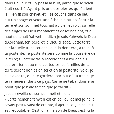
dans un lieu; et il y passa la nuit, parce que le soleil
était couché. Ayant pris une des pierres qui étaient
là, il en fit son chevet, et il se coucha dans ce lieu. Il
eut un songe: et voici, une échelle était posée sur la
terre et son sommet touchait au ciel: et voici, sur elle
des anges de Dieu montaient et descendaient, et au
haut se tenait Yahweh. Il dit: « Je suis Yahweh, le Dieu
d'Abraham, ton père, et le Dieu d'Isaac. Cette terre
sur laquelle tu es couché, je te la donnerai, à toi et à
ta postérité. Ta postérité sera comme la poussière de
la terre; tu t'étendras à l'occident et à l'orient, au
septentrion et au midi, et toutes les familles de la
terre seront bénies en toi et en ta postérité. Voici, je
suis avec toi, et je te garderai partout où tu iras et je
te ramènerai dans ce pays. Car je ne t'abandonnerai
point que je n'aie fait ce que je t’ai dit ».
Jacob s'éveilla de son sommeil et il dit:
« Certainement Yahweh est en ce lieu, et moi je ne le
savais pas! » Saisi de crainte, il ajouta: « Que ce lieu
est redoutable! C'est ici la maison de Dieu, c'est ici la