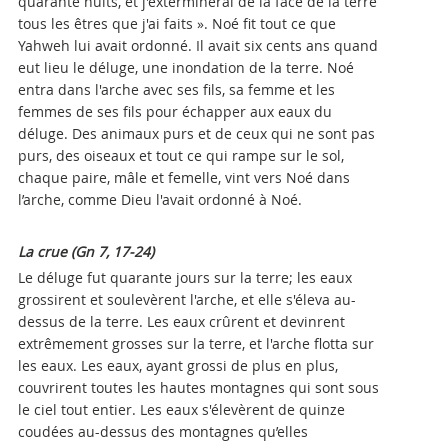
quarante nuits, et j'exterminerai de la face de la terre
tous les êtres que j'ai faits ». Noé fit tout ce que
Yahweh lui avait ordonné. Il avait six cents ans quand
eut lieu le déluge, une inondation de la terre. Noé
entra dans l'arche avec ses fils, sa femme et les
femmes de ses fils pour échapper aux eaux du
déluge. Des animaux purs et de ceux qui ne sont pas
purs, des oiseaux et tout ce qui rampe sur le sol,
chaque paire, mâle et femelle, vint vers Noé dans
l’arche, comme Dieu l'avait ordonné à Noé.
La crue (Gn 7, 17-24)
Le déluge fut quarante jours sur la terre; les eaux
grossirent et soulevèrent l'arche, et elle s'éleva au-
dessus de la terre. Les eaux crûrent et devinrent
extrêmement grosses sur la terre, et l'arche flotta sur
les eaux. Les eaux, ayant grossi de plus en plus,
couvrirent toutes les hautes montagnes qui sont sous
le ciel tout entier. Les eaux s'élevèrent de quinze
coudées au-dessus des montagnes qu’elles