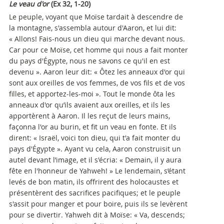
Le veau d'or
(Ex 32, 1-20)
Le peuple, voyant que Moïse tardait à descendre de
la montagne, s'assembla autour d'Aaron, et lui dit:
« Allons! Fais-nous un dieu qui marche devant nous.
Car pour ce Moïse, cet homme qui nous a fait monter
du pays d'Égypte, nous ne savons ce qu'il en est
devenu ». Aaron leur dit: « Ôtez les anneaux d'or qui
sont aux oreilles de vos femmes, de vos fils et de vos
filles, et apportez-les-moi ». Tout le monde ôta les
anneaux d'or qu’ils avaient aux oreilles, et ils les
apportèrent à Aaron. Il les reçut de leurs mains,
façonna l'or au burin, et fit un veau en fonte. Et ils
dirent: « Israël, voici ton dieu, qui t'a fait monter du
pays d'Égypte ». Ayant vu cela, Aaron construisit un
autel devant l’image, et il s'écria: « Demain, il y aura
fête en l'honneur de Yahweh! » Le lendemain, s’étant
levés de bon matin, ils offrirent des holocaustes et
présentèrent des sacrifices pacifiques; et le peuple
s'assit pour manger et pour boire, puis ils se levèrent
pour se divertir. Yahweh dit à Moïse: « Va, descends;