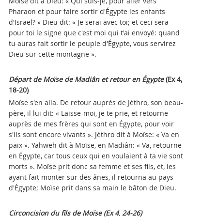
Moïse dit à Dieu: « Qui suis-je, pour aller vers
Pharaon et pour faire sortir d'Égypte les enfants
d'Israël? » Dieu dit: « Je serai avec toi; et ceci sera
pour toi le signe que c'est moi qui t'ai envoyé: quand
tu auras fait sortir le peuple d'Égypte, vous servirez
Dieu sur cette montagne ».
Départ de Moïse de Madiân et retour en Égypte
(Ex 4,
18-20)
Moïse s'en alla. De retour auprès de Jéthro, son beau-
père, il lui dit: « Laisse-moi, je te prie, et retourne
auprès de mes frères qui sont en Égypte, pour voir
s'ils sont encore vivants ». Jéthro dit à Moïse: « Va en
paix ». Yahweh dit à Moïse, en Madiân: « Va, retourne
en Égypte, car tous ceux qui en voulaient à ta vie sont
morts ». Moïse prit donc sa femme et ses fils, et, les
ayant fait monter sur des ânes, il retourna au pays
d'Égypte; Moïse prit dans sa main le bâton de Dieu.
Circoncision du fils de
Moïse
(Ex 4
,
24-26)