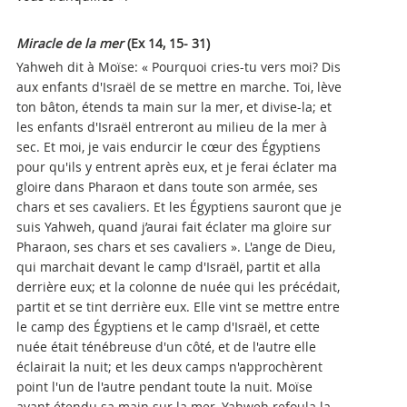
Miracle de la mer
(Ex
14, 15- 31)
Yahweh dit à Moïse: « Pourquoi cries-tu vers moi? Dis
aux enfants d'Israël de se mettre en marche. Toi, lève
ton bâton, étends ta main sur la mer, et divise-la; et
les enfants d'Israël entreront au milieu de la mer à
sec. Et moi, je vais endurcir le cœur des Égyptiens
pour qu'ils y entrent après eux, et je ferai éclater ma
gloire dans Pharaon et dans toute son armée, ses
chars et ses cavaliers. Et les Égyptiens sauront que je
suis Yahweh, quand j’aurai fait éclater ma gloire sur
Pharaon, ses chars et ses cavaliers ». L'ange de Dieu,
qui marchait devant le camp d'Israël, partit et alla
derrière eux; et la colonne de nuée qui les précédait,
partit et se tint derrière eux. Elle vint se mettre entre
le camp des Égyptiens et le camp d'Israël, et cette
nuée était ténébreuse d'un côté, et de l'autre elle
éclairait la nuit; et les deux camps n'approchèrent
point l'un de l'autre pendant toute la nuit. Moïse
ayant étendu sa main sur la mer, Yahweh refoula la