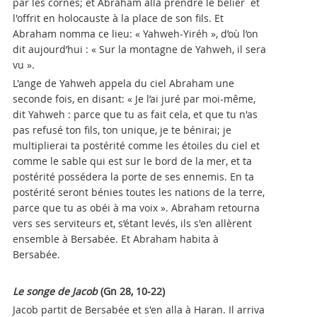
par les cornes; et Abraham alla prendre le bélier et
l'offrit en holocauste à la place de son fils. Et
Abraham nomma ce lieu: « Yahweh-Yiréh », d’où l’on
dit aujourd’hui : « Sur la montagne de Yahweh, il sera
vu ».
L'ange de Yahweh appela du ciel Abraham une
seconde fois, en disant: « Je l’ai juré par moi-même,
dit Yahweh : parce que tu as fait cela, et que tu n'as
pas refusé ton fils, ton unique, je te bénirai; je
multiplierai ta postérité comme les étoiles du ciel et
comme le sable qui est sur le bord de la mer, et ta
postérité possédera la porte de ses ennemis. En ta
postérité seront bénies toutes les nations de la terre,
parce que tu as obéi à ma voix ». Abraham retourna
vers ses serviteurs et, s’étant levés, ils s'en allèrent
ensemble à Bersabée. Et Abraham habita à
Bersabée.
Le songe de Jacob
(Gn 28, 10-22)
Jacob partit de Bersabée et s'en alla à Haran. Il arriva