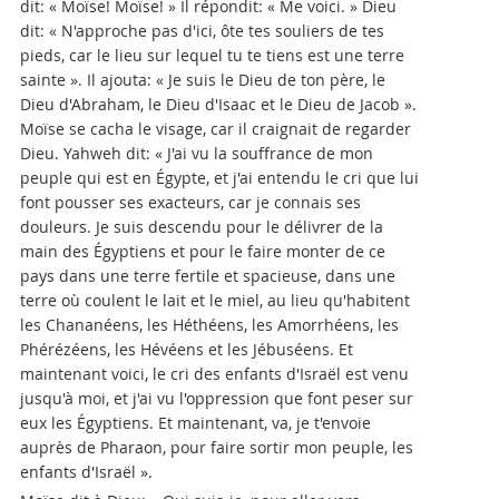
dit: « Moïse! Moïse! » Il répondit: « Me voici. » Dieu
dit: « N'approche pas d'ici, ôte tes souliers de tes
pieds, car le lieu sur lequel tu te tiens est une terre
sainte ». Il ajouta: « Je suis le Dieu de ton père, le
Dieu d'Abraham, le Dieu d'Isaac et le Dieu de Jacob ».
Moïse se cacha le visage, car il craignait de regarder
Dieu. Yahweh dit: « J'ai vu la souffrance de mon
peuple qui est en Égypte, et j'ai entendu le cri que lui
font pousser ses exacteurs, car je connais ses
douleurs. Je suis descendu pour le délivrer de la
main des Égyptiens et pour le faire monter de ce
pays dans une terre fertile et spacieuse, dans une
terre où coulent le lait et le miel, au lieu qu'habitent
les Chananéens, les Héthéens, les Amorrhéens, les
Phérézéens, les Hévéens et les Jébuséens. Et
maintenant voici, le cri des enfants d'Israël est venu
jusqu'à moi, et j'ai vu l'oppression que font peser sur
eux les Égyptiens. Et maintenant, va, je t'envoie
auprès de Pharaon, pour faire sortir mon peuple, les
enfants d'Israël ».