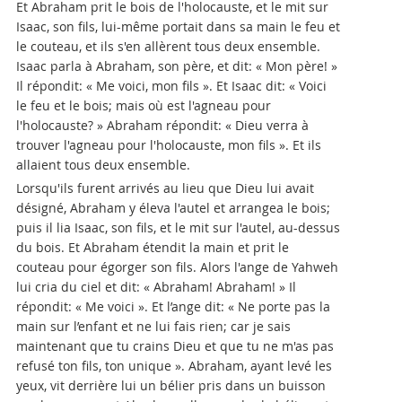
Et Abraham prit le bois de l'holocauste, et le mit sur
Isaac, son fils, lui-même portait dans sa main le feu et
le couteau, et ils s'en allèrent tous deux ensemble.
Isaac parla à Abraham, son père, et dit: « Mon père! »
Il répondit: « Me voici, mon fils ». Et Isaac dit: « Voici
le feu et le bois; mais où est l'agneau pour
l'holocauste? » Abraham répondit: « Dieu verra à
trouver l'agneau pour l'holocauste, mon fils ». Et ils
allaient tous deux ensemble.
Lorsqu'ils furent arrivés au lieu que Dieu lui avait
désigné, Abraham y éleva l'autel et arrangea le bois;
puis il lia Isaac, son fils, et le mit sur l'autel, au-dessus
du bois. Et Abraham étendit la main et prit le
couteau pour égorger son fils. Alors l'ange de Yahweh
lui cria du ciel et dit: « Abraham! Abraham! » Il
répondit: « Me voici ». Et l’ange dit: « Ne porte pas la
main sur l’enfant et ne lui fais rien; car je sais
maintenant que tu crains Dieu et que tu ne m'as pas
refusé ton fils, ton unique ». Abraham, ayant levé les
yeux, vit derrière lui un bélier pris dans un buisson