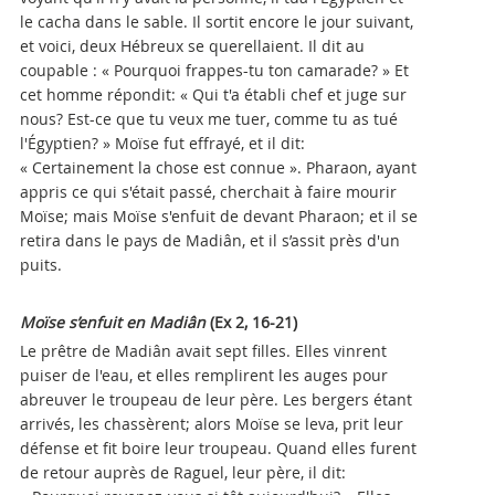
le cacha dans le sable. Il sortit encore le jour suivant,
et voici, deux Hébreux se querellaient. Il dit au
coupable : « Pourquoi frappes-tu ton camarade? » Et
cet homme répondit: « Qui t'a établi chef et juge sur
nous? Est-ce que tu veux me tuer, comme tu as tué
l'Égyptien? » Moïse fut effrayé, et il dit:
« Certainement la chose est connue ». Pharaon, ayant
appris ce qui s'était passé, cherchait à faire mourir
Moïse; mais Moïse s'enfuit de devant Pharaon; et il se
retira dans le pays de Madiân, et il s’assit près d'un
puits.
Moïse s’enfuit en Madiân
(Ex 2, 16-21)
Le prêtre de Madiân avait sept filles. Elles vinrent
puiser de l'eau, et elles remplirent les auges pour
abreuver le troupeau de leur père. Les bergers étant
arrivés, les chassèrent; alors Moïse se leva, prit leur
défense et fit boire leur troupeau. Quand elles furent
de retour auprès de Raguel, leur père, il dit: