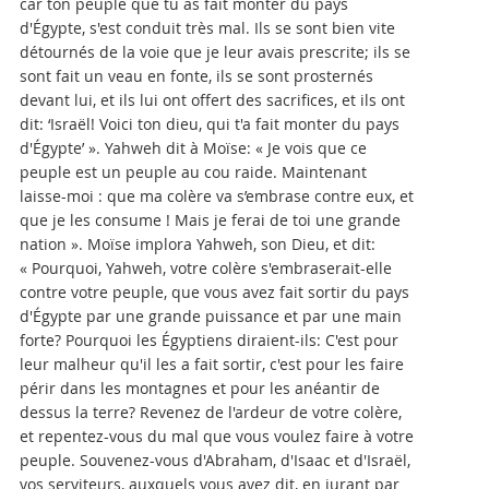
car ton peuple que tu as fait monter du pays
d'Égypte, s'est conduit très mal. Ils se sont bien vite
détournés de la voie que je leur avais prescrite; ils se
sont fait un veau en fonte, ils se sont prosternés
devant lui, et ils lui ont offert des sacrifices, et ils ont
dit: ‘Israël! Voici ton dieu, qui t'a fait monter du pays
d'Égypte’ ». Yahweh dit à Moïse: « Je vois que ce
peuple est un peuple au cou raide. Maintenant
laisse-moi : que ma colère va s’embrase contre eux, et
que je les consume ! Mais je ferai de toi une grande
nation ». Moïse implora Yahweh, son Dieu, et dit:
« Pourquoi, Yahweh, votre colère s'embraserait-elle
contre votre peuple, que vous avez fait sortir du pays
d'Égypte par une grande puissance et par une main
forte? Pourquoi les Égyptiens diraient-ils: C'est pour
leur malheur qu'il les a fait sortir, c'est pour les faire
périr dans les montagnes et pour les anéantir de
dessus la terre? Revenez de l'ardeur de votre colère,
et repentez-vous du mal que vous voulez faire à votre
peuple. Souvenez-vous d'Abraham, d'Isaac et d'Israël,
vos serviteurs, auxquels vous avez dit, en jurant par