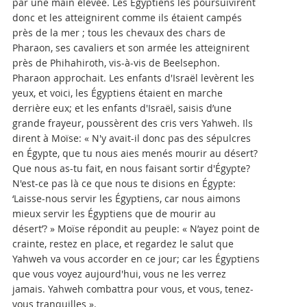
par une main élevée. Les Égyptiens les poursuivirent
donc et les atteignirent comme ils étaient campés
près de la mer ; tous les chevaux des chars de
Pharaon, ses cavaliers et son armée les atteignirent
près de Phihahiroth, vis-à-vis de Beelsephon.
Pharaon approchait. Les enfants d'Israël levèrent les
yeux, et voici, les Égyptiens étaient en marche
derrière eux; et les enfants d'Israël, saisis d’une
grande frayeur, poussèrent des cris vers Yahweh. Ils
dirent à Moïse: « N'y avait-il donc pas des sépulcres
en Égypte, que tu nous aies menés mourir au désert?
Que nous as-tu fait, en nous faisant sortir d'Égypte?
N'est-ce pas là ce que nous te disions en Égypte:
‘Laisse-nous servir les Égyptiens, car nous aimons
mieux servir les Égyptiens que de mourir au
désert’? » Moïse répondit au peuple: « N’ayez point de
crainte, restez en place, et regardez le salut que
Yahweh va vous accorder en ce jour; car les Égyptiens
que vous voyez aujourd'hui, vous ne les verrez
jamais. Yahweh combattra pour vous, et vous, tenez-
vous tranquilles ».