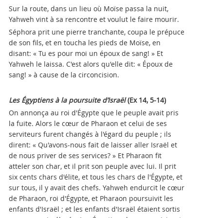
Sur la route, dans un lieu où Moïse passa la nuit,
Yahweh vint à sa rencontre et voulut le faire mourir.
Séphora prit une pierre tranchante, coupa le prépuce
de son fils, et en toucha les pieds de Moïse, en
disant: « Tu es pour moi un époux de sang! » Et
Yahweh le laissa. C'est alors qu'elle dit: « Époux de
sang! » à cause de la circoncision.
Les Égyptiens à la poursuite d’Israël
(Ex
14, 5-14)
On annonça au roi d'Égypte que le peuple avait pris
la fuite. Alors le cœur de Pharaon et celui de ses
serviteurs furent changés à l'égard du peuple ; ils
dirent: « Qu'avons-nous fait de laisser aller Israël et
de nous priver de ses services? » Et Pharaon fit
atteler son char, et il prit son peuple avec lui. Il prit
six cents chars d'élite, et tous les chars de l'Égypte, et
sur tous, il y avait des chefs. Yahweh endurcit le cœur
de Pharaon, roi d'Égypte, et Pharaon poursuivit les
enfants d'Israël ; et les enfants d'Israël étaient sortis