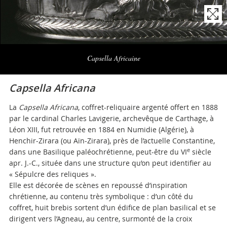
Naviga
la
Capsella Africaine
photogallery
Capsella Africana
La
Capsella Africana
, coffret-reliquaire argenté offert en 1888
par le cardinal Charles Lavigerie, archevêque de Carthage, à
Léon XIII, fut retrouvée en 1884 en Numidie (Algérie), à
Henchir-Zirara (ou Aïn-Zirara), près de l’actuelle Constantine,
e
dans une Basilique paléochrétienne, peut-être du VI
siècle
apr. J.-C., située dans une structure qu’on peut identifier au
« Sépulcre des reliques ».
Elle est décorée de scènes en repoussé d’inspiration
chrétienne, au contenu très symbolique : d’un côté du
coffret, huit brebis sortent d’un édifice de plan basilical et se
dirigent vers l’Agneau, au centre, surmonté de la croix