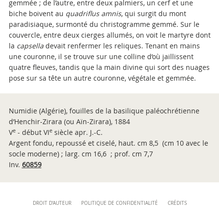
gemmée ; de l’autre, entre deux palmiers, un cerf et une
biche boivent au
quadriflus amnis
, qui surgit du mont
paradisiaque, surmonté du christogramme gemmé. Sur le
couvercle, entre deux cierges allumés, on voit le martyre dont
la
capsella
devait renfermer les reliques. Tenant en mains
une couronne, il se trouve sur une colline d’où jaillissent
quatre fleuves, tandis que la main divine qui sort des nuages
pose sur sa tête un autre couronne, végétale et gemmée.
Numidie (Algérie), fouilles de la basilique paléochrétienne
d’Henchir-Zirara (ou Aïn-Zirara), 1884
e
e
V
- début VI
siècle apr. J.-C.
Argent fondu, repoussé et ciselé, haut. cm 8,5 (cm 10 avec le
socle moderne) ; larg. cm 16,6 ; prof. cm 7,7
Inv.
60859
Content
DROIT D’AUTEUR
POLITIQUE DE CONFIDENTIALITÉ
CRÉDITS
Info