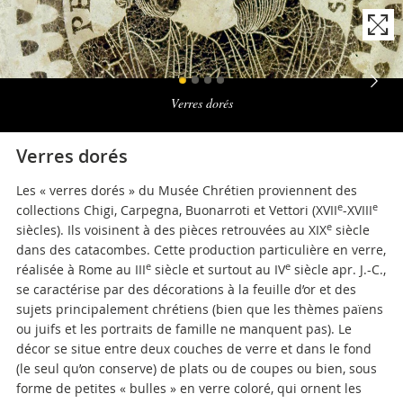
Naviga
la
Verres dorés
photogallery
Verres dorés
Les « verres dorés » du Musée Chrétien proviennent des
e
e
collections Chigi, Carpegna, Buonarroti et Vettori (XVII
-XVIII
e
siècles). Ils voisinent à des pièces retrouvées au XIX
siècle
dans des catacombes. Cette production particulière en verre,
e
e
réalisée à Rome au III
siècle et surtout au IV
siècle apr. J.-C.,
se caractérise par des décorations à la feuille d’or et des
sujets principalement chrétiens (bien que les thèmes païens
ou juifs et les portraits de famille ne manquent pas). Le
décor se situe entre deux couches de verre et dans le fond
(le seul qu’on conserve) de plats ou de coupes ou bien, sous
forme de petites « bulles » en verre coloré, qui ornent les