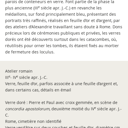
parois de conteneurs en verre. Font partie de la phase la
e
plus ancienne (III
siècle apr. J.-C.) en revanche les
médaillons, sur fond principalement bleu, présentant des
portraits très raffinés, réalisés en feuille d’or et d’argent, par
des ateliers d’Alexandrie travaillant sans doute à Rome. Dons
précieux lors de cérémonies publiques et privées, les verres
dorés ont été découverts surtout dans les catacombes, où,
réutilisés pour orner les tombes, ils étaient fixés au mortier
de fermeture des loculus.
Atelier romain
e
e
III
- IV
siècle apr. J.-C.
Verre, feuille d’or, parfois associée à une feuille d’argent et,
dans certains cas, détails en émail
Verre doré : Pierre et Paul avec croix gemmée, en scène de
e
concordia apostolorum
, deuxième moitié du IV
siècle apr. J.-
C.
Rome, cimetière non identifié
Verre verdâtre sur deux couches et feuille d’or, diamètre cm