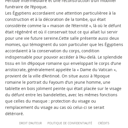
Période Intermédiaire et une reconstruction d’un mobilier
funéraire de l’époque.
Les Égyptiens accordaient une attention particulièree à la
construction et à la décoration de la tombe, qui était
considérée comme la « maison de l’éternité », là où le défunt
était régénéré et où il conservait tout ce qui allait lui servir
pour une vie future sereine.Cette salle présente aussi deux
momies, qui témoignent du soin particulier que les Égyptiens
accordaient à la conservation du corps, condition
indispensable pour pouvoir accéder à l’Au-delà. Le splendide
tissu en lin d’époque romaine qui enveloppait le corps d’une
aristocrate, généralement appelée la « Dame du Vatican »,
provient de la ville d’Antinoé. On situe aussi à l’époque
romaine le portrait du Fayoum d’un jeune homme, une
tablette en bois joliment peinte qui était placée sur le visage
du défunt entre les bandelettes, avec les mêmes fonctions
que celles du masque : protection du visage ou
remplacement du visage au cas où celui-ci se serait
détérioré.
Content
DROIT D’AUTEUR
POLITIQUE DE CONFIDENTIALITÉ
CRÉDITS