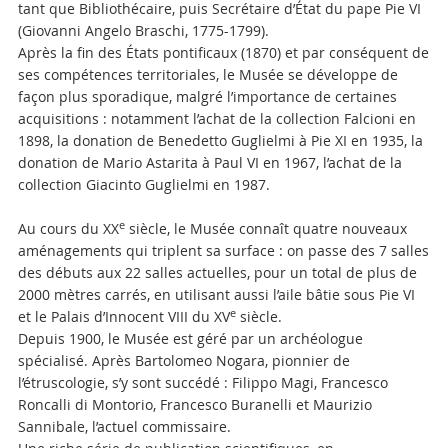
tant que Bibliothécaire, puis Secrétaire d’État du pape Pie VI
(Giovanni Angelo Braschi, 1775-1799).
Après la fin des États pontificaux (1870) et par conséquent de
ses compétences territoriales, le Musée se développe de
façon plus sporadique, malgré l’importance de certaines
acquisitions : notamment l’achat de la collection Falcioni en
1898, la donation de Benedetto Guglielmi à Pie XI en 1935, la
donation de Mario Astarita à Paul VI en 1967, l’achat de la
collection Giacinto Guglielmi en 1987.
e
Au cours du XX
siècle, le Musée connaît quatre nouveaux
aménagements qui triplent sa surface : on passe des 7 salles
des débuts aux 22 salles actuelles, pour un total de plus de
2000 mètres carrés, en utilisant aussi l’aile bâtie sous Pie VI
e
et le Palais d’Innocent VIII du XV
siècle.
Depuis 1900, le Musée est géré par un archéologue
spécialisé. Après Bartolomeo Nogara, pionnier de
l’étruscologie, s’y sont succédé : Filippo Magi, Francesco
Roncalli di Montorio, Francesco Buranelli et Maurizio
Sannibale, l’actuel commissaire.