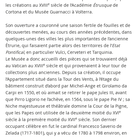
e
les créations au XVIII
siècle de l’Académie
Étrusque
de
Cortona et du Musée Guarnacci à Volterra.
Son ouverture a couronné une saison fertile de fouilles et de
découvertes menées, au cours des années précédentes, dans
quelques-unes des villes les plus importantes de l’ancienne
Étrurie, qui faisaient partie alors des territoires de l’
Etat
Pontifical
, en particulier Vulci, Cerveteri et Tarquinia.
Le Musée a donc accueilli des pièces qui se trouvaient déjà
e
au Vatican au XVIII
siècle et qui provenaient à leur tour de
collections plus anciennes. Depuis sa création, il occupe
l’Appartement situé dans la Tour des Vents, à l’étage du
bâtiment construit d’abord par Michel-Ange et Girolamo da
Carpi en 1550, et où aimait se retirer le pape Jules III, avant
que Pirro Ligorio ne l’achève, en 1564, sous le pape Pie IV ; sa
Niche majestueuse et théâtrale domine la Cour de la Pigne,
e
que les Papes ont utilisée de la deuxième moitié du XVI
e
siècle à la première moitié du XVII
siècle. Son dernier
occupant célèbre en fut le cardinal Francesco Saverio de
Zelada (1717-1801), qui y a vécu de 1780 à 1798 environ, en