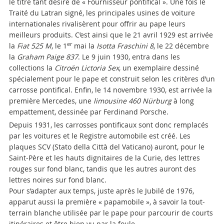
le titre tant désiré de « Fournisseur pontifical ». Une fois le
Traité du Latran signé, les principales usines de voiture
internationales rivalisèrent pour offrir au pape leurs
meilleurs produits. C’est ainsi que le 21 avril 1929 est arrivée
er
la
Fiat 525 M
, le 1
mai la
Isotta Fraschini 8
, le 22 décembre
la
Graham Paige 837
. Le 9 juin 1930, entra dans les
collections la
Citroën Lictoria Sex
, un exemplaire dessiné
spécialement pour le pape et construit selon les critères d’un
carrosse pontifical. Enfin, le 14 novembre 1930, est arrivée la
première Mercedes, une
limousine
460 Nürburg
à long
empattement, dessinée par Ferdinand Porsche.
Depuis 1931, les carrosses pontificaux sont donc remplacés
par les voitures et le Registre automobile est créé. Les
plaques SCV (Stato della Città del Vaticano) auront, pour le
Saint-Père et les hauts dignitaires de la Curie, des lettres
rouges sur fond blanc, tandis que les autres auront des
lettres noires sur fond blanc.
Pour s’adapter aux temps, juste après le Jubilé de 1976,
apparut aussi la première « papamobile », à savoir la tout-
terrain blanche utilisée par le pape pour parcourir de courts
itinéraires et être bien vu par la foule.