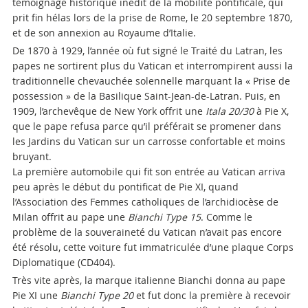
témoignage historique inédit de la mobilité pontificale, qui
prit fin hélas lors de la prise de Rome, le 20 septembre 1870,
et de son annexion au Royaume d’Italie.
De 1870 à 1929, l’année où fut signé le Traité du Latran, les
papes ne sortirent plus du Vatican et interrompirent aussi la
traditionnelle chevauchée solennelle marquant la « Prise de
possession » de la Basilique Saint-Jean-de-Latran. Puis, en
1909, l’archevêque de New York offrit une
Itala 20/30
à Pie X,
que le pape refusa parce qu’il préférait se promener dans
les Jardins du Vatican sur un carrosse confortable et moins
bruyant.
La première automobile qui fit son entrée au Vatican arriva
peu après le début du pontificat de Pie XI, quand
l’Association des Femmes catholiques de l’archidiocèse de
Milan offrit au pape une
Bianchi Type 15
. Comme le
problème de la souveraineté du Vatican n’avait pas encore
été résolu, cette voiture fut immatriculée d’une plaque Corps
Diplomatique (CD404).
Très vite après, la marque italienne Bianchi donna au pape
Pie XI une
Bianchi Type 20
et fut donc la première à recevoir