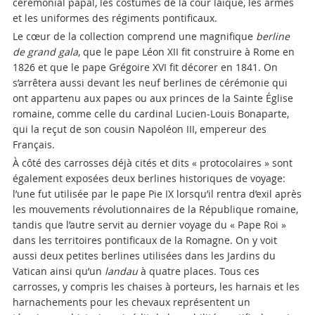
cérémonial papal, les costumes de la cour laïque, les armes
et les uniformes des régiments pontificaux.
Le cœur de la collection comprend une magnifique
berline
de grand gala
, que le pape Léon XII fit construire à Rome en
1826 et que le pape Grégoire XVI fit décorer en 1841. On
s’arrêtera aussi devant les neuf berlines de cérémonie qui
ont appartenu aux papes ou aux princes de la Sainte Église
romaine, comme celle du cardinal Lucien-Louis Bonaparte,
qui la reçut de son cousin Napoléon III, empereur des
Français.
À côté des carrosses déjà cités et dits « protocolaires » sont
également exposées deux berlines historiques de voyage:
l’une fut utilisée par le pape Pie IX lorsqu’il rentra d’exil après
les mouvements révolutionnaires de la République romaine,
tandis que l’autre servit au dernier voyage du « Pape Roi »
dans les territoires pontificaux de la Romagne. On y voit
aussi deux petites berlines utilisées dans les Jardins du
Vatican ainsi qu’un
landau
à quatre places. Tous ces
carrosses, y compris les chaises à porteurs, les harnais et les
harnachements pour les chevaux représentent un