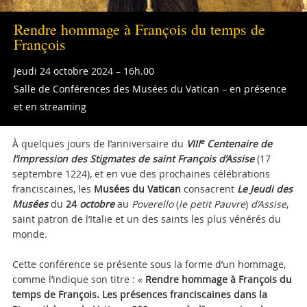
Rendre hommage à François du temps de
François
Jeudi 24 octobre 2024 – 16h.00
Salle de Conférences des Musées du Vatican – en présence
et en streaming
e
À quelques jours de l’anniversaire du
VIII
Centenaire de
l’impression des Stigmates de saint François d’Assise
(17
septembre 1224), et en vue des prochaines célébrations
franciscaines, les
Musées du Vatican
consacrent
Le
Jeudi des
Musées
du
24
octobre
au
Poverello
(
le petit Pauvre
)
d’Assise
,
saint patron de l’Italie et un des saints les plus vénérés du
monde.
Cette conférence se présente sous la forme d’un hommage,
comme l’indique son titre :
«
Rendre hommage à François du
temps de François. Les présences franciscaines dans la