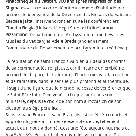
Pinacothèque du Vatican, 800 ans après l’impression des
Stigmates
».
La rencontre débutera comme d’habitude par
un mot de bienvenue de la Directrice des Musées du Vatican,
Barbara Jatta
; interviendront en suite les conférenciers :
Claudia Bolgia
(Università degli Studi di Udine),
Anna
Pizzamano
(Département de l’Art byzantin et médiéval des
Musées du Vatican) et
Adele Breda
(anciennement
Commissaire du Département de l’Art byzantin et médiéval).
La réputation de saint François va bien au-delà des confins
de sa communautés religieuse, car il incarne un emblème,
un modèle de paix, de fraternité, d’harmonie avec la création
et de radicalité, dans le sens le plus profond et authentique.
Il s’agit d’une figure que le monde ne cesse de vénérer et que
le Saint Père lui-même vénère chaque jour dans son
ministère, depuis le choix de son nom à l’occasion de son
élection au siège pontifical.
Sous le pape François, saint François est célébré, compris et
approfondi grâce à l’immense exemple de vie, tellement
actuel, qu’il nous a donné. C’est une fête aujourd’hui, mais ce
Jeudi des Musées
particulier ouvre les yeux sur une fête