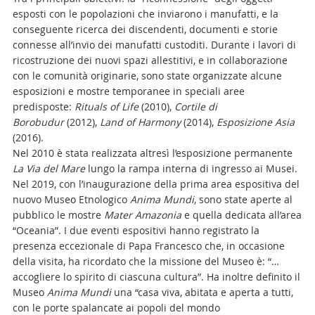
esposti con le popolazioni che inviarono i manufatti, e la
conseguente ricerca dei discendenti, documenti e storie
connesse all’invio dei manufatti custoditi. Durante i lavori di
ricostruzione dei nuovi spazi allestitivi, e in collaborazione
con le comunità originarie, sono state organizzate alcune
esposizioni e mostre temporanee in speciali aree
predisposte:
Rituals of Life
(2010),
Cortile di
Borobudur
(2012),
Land of Harmony
(2014),
Esposizione Asia
(2016).
Nel 2010 è stata realizzata altresì l’esposizione permanente
La Via del Mare
lungo la rampa interna di ingresso ai Musei.
Nel 2019, con l’inaugurazione della prima area espositiva del
nuovo Museo Etnologico
Anima Mundi
, sono state aperte al
pubblico le mostre
Mater Amazonia
e quella dedicata all’area
“Oceania”. I due eventi espositivi hanno registrato la
presenza eccezionale di Papa Francesco che, in occasione
della visita, ha ricordato che la missione del Museo è: “…
accogliere lo spirito di ciascuna cultura”. Ha inoltre definito il
Museo
Anima Mundi
una
“casa viva,
abitata e aperta a tutti,
con le porte spalancate ai popoli del mondo