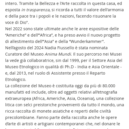
intero
.
Tramite la Bellezza e l'Arte raccolta in questa casa, ed
esposta
in trasparenza
, si ricorda a tutti il valore dell'armonia
e della pace tra i popoli e le nazioni, facendo risuonare la
voce di Dio".
Nel 2022 sono state ultimate anche le aree espositive delle
“Americhe” e dell’”Africa”, e ha preso avvio il nuovo progetto
di allestimento dell’”Asia” e della “Wunderkammer”.
Nell’agosto del 2024 Nadia Fiussello è stata nominata
Curatore del Museo
Anima Mundi
. Il suo percorso nei Musei
la vede già collaboratrice, sin dal 1999, per il Settore Asia del
Museo Etnologico in qualità di Ph.D - India e Asia Orientale -
e, dal 2013, nel ruolo di Assistente presso il Reparto
Etnologico.
La collezione del Museo è costituita oggi da più di 80.000
manufatti ed include, oltre ad oggetti relativi all’etnografia
extraeuropea (Africa, Americhe, Asia, Oceania), una collezione
litica con selci preistoriche provenienti da tutto il mondo, una
ricca raccolta di monete asiatiche e reperti delle civiltà
precolombiane. Fanno parte della raccolta anche le opere
d’arte di artisti e artigiani contemporanei che, nel donare le