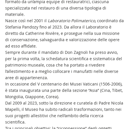
formato da un’ampia equipe di restauratrici, ciascuna
specializzata nel restauro di una diversa tipologia di
materiale.
Nasce così nel 2001 il
Laboratorio Polimaterico
, coordinato da
Stefania Pandozy fino al 2023. Da allora il Laboratorio è
diretto da Catherine Rivière, e prosegue nella sua missione
di conservazione, salvaguardia e valorizzazione delle opere
ad esso affidate.
Sempre durante il mandato di Don Zagnoli ha preso avvio,
per la prima volta, la schedatura scientifica e sistematica del
patrimonio museale, cosa che ha portato a rivedere
l’allestimento e a meglio collocare i manufatti nelle diverse
aree di appartenenza.
In occasione del V centenario dei Musei Vaticani (1506-2006),
è stata inaugurata una parte della sezione “Asia” (Cina, Tibet,
Mongolia, Giappone, Corea).
Dal 2009 al 2023, sotto la direzione e curatela di Padre Nicola
Mapelli, il Museo ha subito radicali trasformazioni, tanto nei
suoi progetti allestitivi che nell’ambito della ricerca
scientifica.
Tra i principali obiettivi: la “riconnessione” degli oggetti