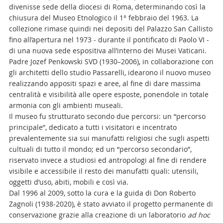
divenisse sede della diocesi di Roma, determinando così la
chiusura del Museo Etnologico il 1° febbraio del 1963. La
collezione rimase quindi nei depositi del Palazzo San Callisto
fino all’apertura nel 1973 - durante il pontificato di Paolo VI -
di una nuova sede espositiva all’interno dei Musei Vaticani.
Padre Jozef Penkowski SVD (1930–2006), in collaborazione con
gli architetti dello studio Passarelli, idearono il nuovo museo
realizzando appositi spazi e aree, al fine di dare massima
centralità e visibilità alle opere esposte, ponendole in totale
armonia con gli ambienti museali.
Il museo fu strutturato secondo due percorsi: un “percorso
principale”, dedicato a tutti i visitatori e incentrato
prevalentemente sia sui manufatti religiosi che sugli aspetti
cultuali di tutto il mondo; ed un “percorso secondario”,
riservato invece a studiosi ed antropologi al fine di rendere
visibile e accessibile il resto dei manufatti quali: utensili,
oggetti d’uso, abiti, mobili e così via.
Dal 1996 al 2009, sotto la cura e la guida di Don Roberto
Zagnoli (1938-2020), è stato avviato il progetto permanente di
conservazione grazie alla creazione di un laboratorio
ad hoc