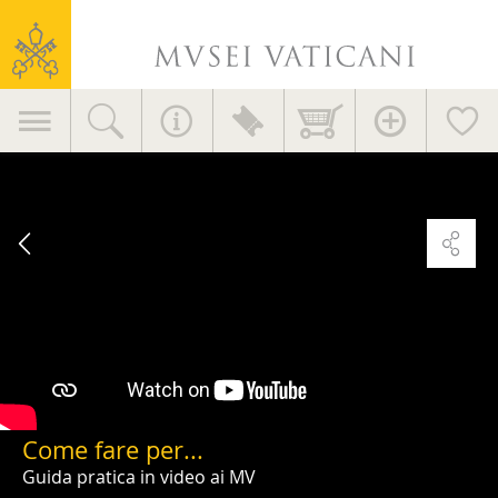
Musei
Vaticani
Navigazione
principale
Servizi
al
visitatore
Come fare per...
Guida pratica in video ai MV