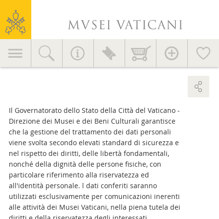
Consigli utili
Musei
Servizi al visitatore
Vaticani
Didattica
Navigazione
EVENTI E NOVITÀ
Accessori >
Complementi d'arredo >
principale
Notizie
Iniziative
Editoria
MV nel mondo
Il Governatorato dello Stato della Città del Vaticano -
COME RAGGIUNGERCI >
Direzione dei Musei e dei Beni Culturali garantisce
Area stampa
che la gestione del trattamento dei dati personali
viene svolta secondo elevati standard di sicurezza e
Contatti
nel rispetto dei diritti, delle libertà fondamentali,
nonché della dignità delle persone fisiche, con
Informazioni generali
particolare riferimento alla riservatezza ed
+39 06 69883145
all'identità personale. l dati conferiti saranno
info.musei@scv.va
utilizzati esclusivamente per comunicazioni inerenti
alle attività dei Musei Vaticani, nella piena tutela dei
diritti e della riservatezza degli interessati,