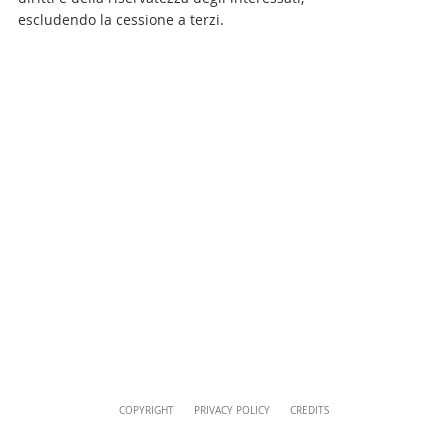
Uffici della Direzione
escludendo la cessione a terzi.
+39 06 69883332
musei@scv.va
Content
COPYRIGHT
PRIVACY POLICY
CREDITS
Info