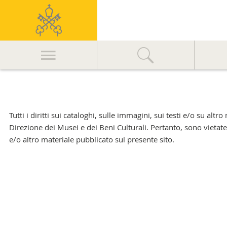
Musei
Notizie
Vaticani
Iniziative
Editoria
Navigazione
MV nel mondo
principale
Area stampa
Tutti i diritti sui cataloghi, sulle immagini, sui testi e/o su al
Direzione dei Musei e dei Beni Culturali. Pertanto, sono vietate
e/o altro materiale pubblicato sul presente sito.