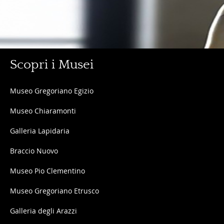
Scopri
Scopri i Musei
i
Musei
Scopri
Museo Gregoriano Egizio
i
Museo Chiaramonti
Musei
Galleria Lapidaria
Braccio Nuovo
Museo Pio Clementino
Museo Gregoriano Etrusco
Galleria degli Arazzi