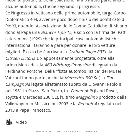
alcune automobili, che ne segnano il progresso.
Se l’ingresso in Vaticano della prima automobile, targa Corpo
Diplomatico 404, avvenne poco dopo l’inizio del pontificato di
Pio XI, quando l’Associazione delle Donne Cattoliche di Milano
donò al Papa una
Bianchi Tipo 15
, è solo con la firma dei Patti
Lateranensi (1929) che le principali case automobilistiche
internazionali faranno a gara per donare le loro vetture
migliori. È così che è arrivata la
Graham Paige 837
e la
Citroën Lictoria C6
, appositamente progettata, oltre alla
prima Mercedes, la
460 Nürburg limousine
disegnata da
Ferdinand Porsche. Della “flotta automobilistica” dei Musei
Vaticani fanno parte anche la
Mercedes 300 Sel
, la
Fiat
Campagnola
legata all’attentato subito da Giovanni Paolo II
nel 1981 in Piazza San Pietro, tre
Papamobili
(Land Rover,
Toyota e Mercedes 230 GE), l’ultimo
Maggiolino
prodotto dalla
Volkswagen in Messico nel 2003 e la
Renault 4
regalata nel
2013 a Papa Francesco.
Attachments
Video