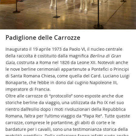
Padiglione delle Carrozze
Inaugurato il 19 aprile 1973 da Paolo VI, il nucleo centrale
della raccolta è costituito dalla magnifica
Berlina di Gran
Gala
, costruita a Roma nel 1826 da Leone XII. Notevoli anche
le nove berline cerimoniali appartenute a Pontefici o Principi
di Santa Romana Chiesa, come quella del Card. Luciano Luigi
Bonaparte, che l’ebbe in dono dal cugino Napoleone III,
imperatore di Francia.
Oltre alle carrozze di “protocollo” sono esposte anche due
storiche berline da viaggio, una utilizzata da Pio IX nel suo
rientro dall’esilio dopo i moti rivoluzionari della Repubblica
Romana, l’altra per l’ultimo viaggio da “Papa Re”. Tutte queste
carrozze, comprese le portantine, gli abiti di corte e le
bardature per i cavalli, sono una testimonianza storica della
mobilità pontificia. Della collezione fanno infatti parte anche