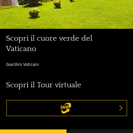
Scopri
Scopri il cuore verde del
il
Vaticano
cuore
verde
Scopri
del
Giardini Vaticani
il
Vaticano
cuore
Scopri il Tour virtuale
verde
del
Vaticano
Navigazione