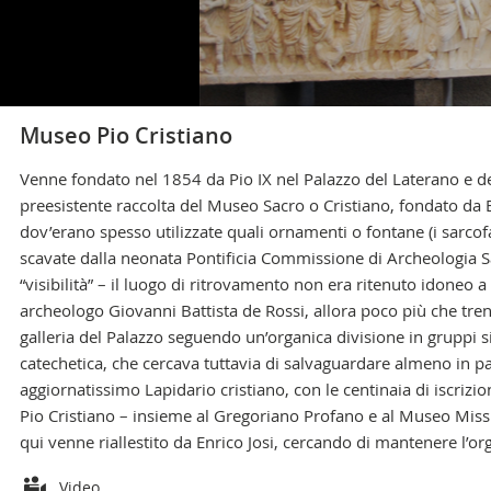
Museo Pio Cristiano
Venne fondato nel 1854 da Pio IX nel Palazzo del Laterano e des
preesistente raccolta del Museo Sacro o Cristiano, fondato da 
COME RAGGIUNGERCI >
dov’erano spesso utilizzate quali ornamenti o fontane (i sarcofa
scavate dalla neonata Pontificia Commissione di Archeologia Sac
“visibilità” – il luogo di ritrovamento non era ritenuto idoneo 
archeologo Giovanni Battista de Rossi, allora poco più che trent
galleria del Palazzo seguendo un’organica divisione in gruppi s
Informazioni generali
catechetica, che cercava tuttavia di salvaguardare almeno in part
+39 06 69883145
aggiornatissimo Lapidario cristiano, con le centinaia di iscrizi
info.musei@scv.va
Pio Cristiano – insieme al Gregoriano Profano e al Museo Missio
qui venne riallestito da Enrico Josi, cercando di mantenere l’o
Uffici della Direzione
Attachments
+39 06 69883332
Video