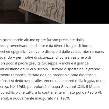
i primi secoli: alcune opere furono prelevate dalla
nvece provenivano da chiese e da diversi luoghi di Roma,
torei ed epigrafici, venivano dissepolti dalle catacombe romane,
quando – per motivi di sicurezza, di conservazione o di
ò non poco il padre gesuita Giuseppe Marchi e il grande
i cristiane dal III al V secolo – furono disposte nella grande
amente tematica, dettata da una precisa volontà didattica e
ossi si dedicava all’allestimento, alle pareti della loggia, di un
nienza. Nel 1963, per volontà di papa Giovanni XXIII, il Museo
o edificio che tuttora lo contiene, terminato poi da Paolo VI;
moderni), e nuovamente inaugurato nel 1970.