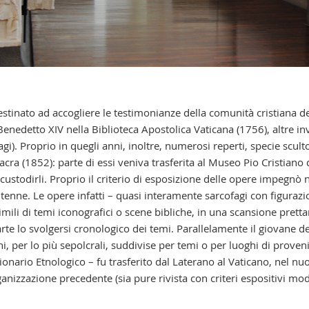
tinato ad accogliere le testimonianze della comunità cristiana de
Benedetto XIV nella Biblioteca Apostolica Vaticana (1756), altre i
gi). Proprio in quegli anni, inoltre, numerosi reperti, specie scul
ra (1852): parte di essi veniva trasferita al Museo Pio Cristiano 
Contatti
a custodirli. Proprio il criterio di esposizione delle opere impegn
enne. Le opere infatti – quasi interamente sarcofagi con figurazion
imili di temi iconografici o scene bibliche, in una scansione prett
e lo svolgersi cronologico dei temi. Parallelamente il giovane de R
oni, per lo più sepolcrali, suddivise per temi o per luoghi di prove
nario Etnologico – fu trasferito dal Laterano al Vaticano, nel nuov
rganizzazione precedente (sia pure rivista con criteri espositivi 