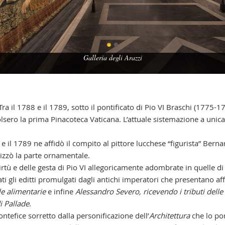
Galleria degli Arazzi
Contatti
. Tra il 1788 e il 1789, sotto il pontificato di Pio VI Braschi (1775-
sero la prima Pinacoteca Vaticana. L’attuale sistemazione a unica 
 e il 1789 ne affidò il compito al pittore lucchese “figurista” Ber
lizzò la parte ornamentale.
rtù e delle gesta di Pio VI allegoricamente adombrate in quelle di
i gli editti promulgati dagli antichi imperatori che presentano affin
le alimentarie
e infine
Alessandro Severo, ricevendo i tributi delle
di Pallade
.
ntefice sorretto dalla personificazione dell’
Architettura
che lo po