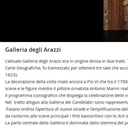
Naviga
la
COME RAGGIUNGERCI >
photogallery
Galleria degli Arazzi
L’attuale Galleria degli Arazzi era in origine divisa in due tratti
Informazioni generali
Carte Geografiche, fu tramezzato per ottenere tre sale che accol
+39 06 69883145
1823).
info.musei@scv.va
La decorazione della volta risale ancora a Pio VI che tra il 1788
scene e le figure mentre il pittore ornatista Antonio Marini rea
Il programma iconografico che dispiega la celebrazione delle vi
Uffici della Direzione
+39 06 69883332
Nel tratto attiguo alla Galleria dei Candelabri sono rappresentat
musei@scv.va
Traiano ordina l’apertura di nuove strade e l’amplificazione del
da contorno alle scene principali i finti bassorilievi con le
Arti 
La parte centrale della Galleria è dominata dallo stemma del po