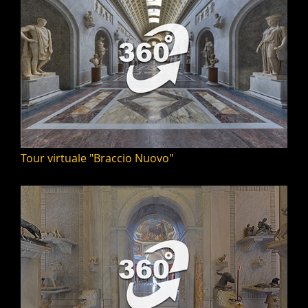
Tour virtuale "Braccio Nuovo"