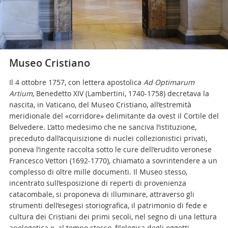
Museo Cristiano
Il 4 ottobre 1757, con lettera apostolica
Ad Optimarum
Artium
, Benedetto XIV (Lambertini, 1740-1758) decretava la
nascita, in Vaticano, del Museo Cristiano, all’estremità
meridionale del «corridore» delimitante da ovest il Cortile del
Belvedere. L’atto medesimo che ne sanciva l’istituzione,
preceduto dall’acquisizione di nuclei collezionistici privati,
poneva l’ingente raccolta sotto le cure dell’erudito veronese
Francesco Vettori (1692-1770), chiamato a sovrintendere a un
complesso di oltre mille documenti. Il Museo stesso,
incentrato sull’esposizione di reperti di provenienza
catacombale, si proponeva di illuminare, attraverso gli
strumenti dell’esegesi storiografica, il patrimonio di fede e
cultura dei Cristiani dei primi secoli, nel segno di una lettura
apologetica e, al tempo stesso, filologica degli oggetti