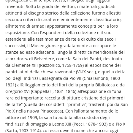
rinvenuti. Sotto la guida del Vettori, i materiali giudicati
attinenti al disegno storico della collezione furono allestiti
secondo criteri di carattere eminentemente classificatorio,
all’interno di armadi appositamente concepiti per la loro
esposizione. Con l’espandersi della collezione e il suo
estendersi alle testimonianze d’arte e di culto dei secoli
successivi, il Museo giunse gradatamente a occupare le
stanze ad esso adiacenti, lungo la direttrice meridionale del
«corridore» di Belvedere, come la Sala dei Papiri, destinata
da Clemente XIII (Rezzonico, 1758-1769) all’esposizione dei
papiri latini della chiesa ravennate (VI-IX sec.),
e quella detta
poi degli Indirizzi, assegnata da Pio VII (Chiaramonti, 1800-
1821) all’alloggiamento dei libri della propria Biblioteca e da
Gregorio XVI (Cappellari, 1831-1846)
all’esposizione di “una
rara ed importante raccolta di pitture cristiane dei primordi
dell’arte” (quella dei cosiddetti “primitivi”, trasferiti poi da San
Pio X nella nuova Pinacoteca). Con l’allontanamento delle
pitture nel 1909, la sala fu adibita alla custodia degli
“indirizzi” di omaggio a Leone XIII (Pecci, 1878-1903) e a Pio X
(Sarto, 1903-1914), cui essa deve il nome che ancora oggi