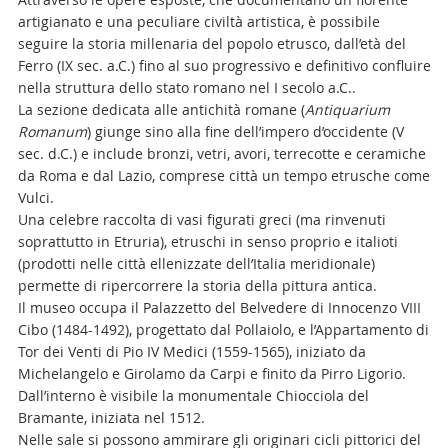
artigianato e una peculiare civiltà artistica, è possibile
seguire la storia millenaria del popolo etrusco, dall’età del
Ferro (IX sec. a.C.) fino al suo progressivo e definitivo confluire
nella struttura dello stato romano nel I secolo a.C..
La sezione dedicata alle antichità romane (
Antiquarium
Romanum
) giunge sino alla fine dell’impero d’occidente (V
sec. d.C.) e include bronzi, vetri, avori, terrecotte e ceramiche
da Roma e dal Lazio, comprese città un tempo etrusche come
Vulci.
Una celebre raccolta di vasi figurati greci (ma rinvenuti
soprattutto in Etruria), etruschi in senso proprio e italioti
(prodotti nelle città ellenizzate dell’Italia meridionale)
permette di ripercorrere la storia della pittura antica.
Il museo occupa il Palazzetto del Belvedere di Innocenzo VIII
Cibo (1484-1492), progettato dal Pollaiolo, e l’Appartamento di
Tor dei Venti di Pio IV Medici (1559-1565), iniziato da
Michelangelo e Girolamo da Carpi e finito da Pirro Ligorio.
Dall’interno è visibile la monumentale Chiocciola del
Bramante, iniziata nel 1512.
Nelle sale si possono ammirare gli originari cicli pittorici del