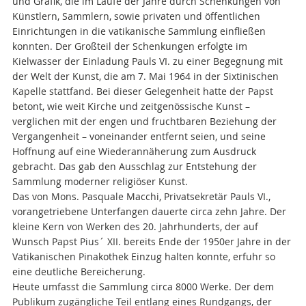
und Grafik, die im Laufe der Jahre durch Schenkungen von
Künstlern, Sammlern, sowie privaten und öffentlichen
Einrichtungen in die vatikanische Sammlung einfließen
konnten. Der Großteil der Schenkungen erfolgte im
Kielwasser der Einladung Pauls VI. zu einer Begegnung mit
der Welt der Kunst, die am 7. Mai 1964 in der Sixtinischen
Kapelle stattfand. Bei dieser Gelegenheit hatte der Papst
betont, wie weit Kirche und zeitgenössische Kunst –
verglichen mit der engen und fruchtbaren Beziehung der
Vergangenheit – voneinander entfernt seien, und seine
Hoffnung auf eine Wiederannäherung zum Ausdruck
gebracht. Das gab den Ausschlag zur Entstehung der
Sammlung moderner religiöser Kunst.
Das von Mons. Pasquale Macchi, Privatsekretär Pauls VI.,
vorangetriebene Unterfangen dauerte circa zehn Jahre. Der
kleine Kern von Werken des 20. Jahrhunderts, der auf
Wunsch Papst Pius´ XII. bereits Ende der 1950er Jahre in der
Vatikanischen Pinakothek Einzug halten konnte, erfuhr so
eine deutliche Bereicherung.
Heute umfasst die Sammlung circa 8000 Werke. Der dem
Publikum zugängliche Teil entlang eines Rundgangs, der