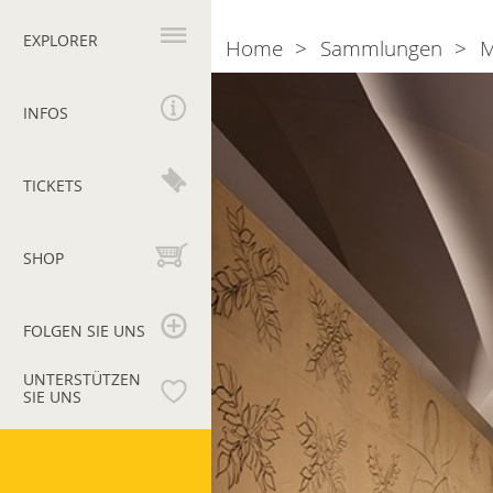
Hauptnavigation
EXPLORER
Home
Sammlungen
M
Breadcrumb
Sammlung
moderner
INFOS
und
zeitgenössischer
TICKETS
Kunst
SHOP
FOLGEN SIE UNS
UNTERSTÜTZEN
SIE UNS
Vatikanische
Museen