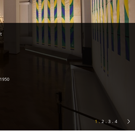
Mei
t
Sa
Sa
Sa
Sa
Sa
-1950
Sa
Sa
Sa
Sa
1
2
3
4