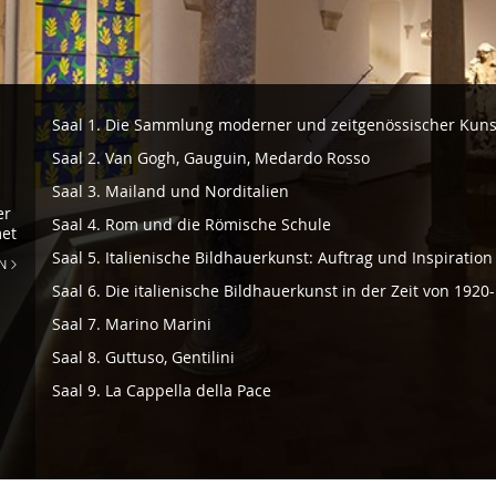
Navigazione
Saal 1. Die Sammlung moderner und zeitgenössischer Kuns
-
Saal 2. Van Gogh, Gauguin, Medardo Rosso
Sammlung
Saal 3. Mailand und Norditalien
moderner
er
Saal 4. Rom und die Römische Schule
met
und
Saal 5. Italienische Bildhauerkunst: Auftrag und Inspiration
N
zeitgenössischer
Saal 6. Die italienische Bildhauerkunst in der Zeit von 1920
Kunst
Saal 7. Marino Marini
Saal 8. Guttuso, Gentilini
Saal 9. La Cappella della Pace