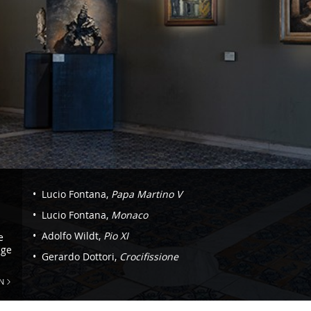
Navigazione
Lucio Fontana,
Papa Martino V
-
Lucio Fontana,
Monaco
Saal
Adolfo Wildt,
Pio XI
e
3.
ige
Gerardo Dottori,
Crocifissione
Mailand
N
und
Norditalien