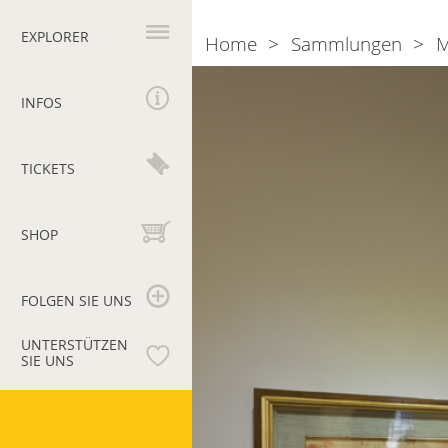
Hauptnavigation
EXPLORER
Home
Sammlungen
M
Breadcrumb
Saal
17.
INFOS
Die
Grafik
TICKETS
Nord-
Europas
SHOP
FOLGEN SIE UNS
UNTERSTÜTZEN
SIE UNS
Vatikanische
Museen