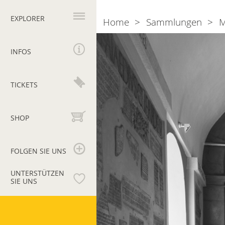
Hauptnavigation
EXPLORER
Home
Sammlungen
M
Breadcrumb
Galleria
Lapidaria
INFOS
TICKETS
SHOP
FOLGEN SIE UNS
UNTERSTÜTZEN
SIE UNS
Vatikanische
Museen