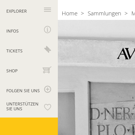
Hauptnavigation
EXPLORER
Home
Sammlungen
M
Breadcrumb
Sektion
II.
INFOS
Kaiser
und
TICKETS
Kaiserhaus
SHOP
FOLGEN SIE UNS
UNTERSTÜTZEN
SIE UNS
Vatikanische
Museen