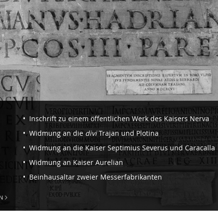
Navigazione
Inschrift zu einem öffentlichen Werk des Kaisers Nerva
-
Widmung an die
divi
Trajan und Plotina
Sektion
Widmung an die Kaiser Septimius Severus und Caracalla
II.
Widmung an Kaiser Aurelian
Kaiser
Beinhausaltar zweier Messerfabrikanten
und
Kaiserhaus
N