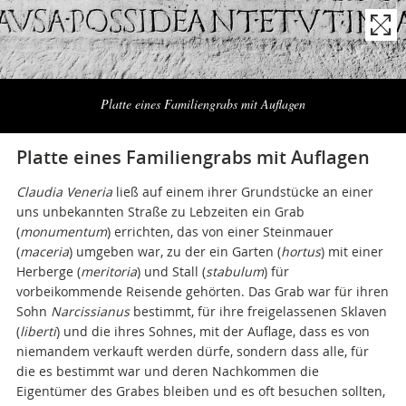
Naviga
la
Platte eines Familiengrabs mit Auflagen
photogallery
Platte eines Familiengrabs mit Auflagen
Claudia Veneria
ließ auf einem ihrer Grundstücke an einer
uns unbekannten Straße zu Lebzeiten ein Grab
(
monumentum
) errichten, das von einer Steinmauer
(
maceria
) umgeben war, zu der ein Garten (
hortus
) mit einer
Herberge (
meritoria
) und Stall (
stabulum
) für
vorbeikommende Reisende gehörten. Das Grab war für ihren
Sohn
Narcissianus
bestimmt, für ihre freigelassenen Sklaven
(
liberti
) und die ihres Sohnes, mit der Auflage, dass es von
niemandem verkauft werden dürfe, sondern dass alle, für
die es bestimmt war und deren Nachkommen die
Eigentümer des Grabes bleiben und es oft besuchen sollten,