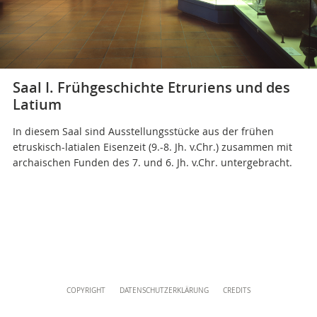
Direktionsbüro
+39 06 69883332
musei@scv.va
Saal I. Frühgeschichte Etruriens und des
Latium
In diesem Saal sind Ausstellungsstücke aus der frühen
etruskisch-latialen Eisenzeit (9.-8. Jh. v.Chr.) zusammen mit
archaischen Funden des 7. und 6. Jh. v.Chr. untergebracht.
Content
COPYRIGHT
DATENSCHUTZERKLÄRUNG
CREDITS
Info