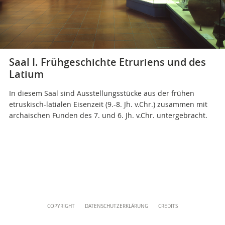
Direktionsbüro
+39 06 69883332
musei@scv.va
Saal I. Frühgeschichte Etruriens und des
Latium
In diesem Saal sind Ausstellungsstücke aus der frühen
etruskisch-latialen Eisenzeit (9.-8. Jh. v.Chr.) zusammen mit
archaischen Funden des 7. und 6. Jh. v.Chr. untergebracht.
Content
COPYRIGHT
DATENSCHUTZERKLÄRUNG
CREDITS
Info