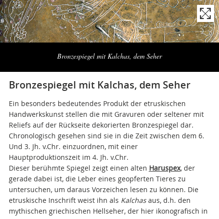
Naviga
la
Bronzespiegel mit Kalchas, dem Seher
photogallery
Bronzespiegel mit Kalchas, dem Seher
Ein besonders bedeutendes Produkt der etruskischen
Handwerkskunst stellen die mit Gravuren oder seltener mit
Reliefs auf der Rückseite dekorierten Bronzespiegel dar.
Chronologisch gesehen sind sie in die Zeit zwischen dem 6.
Und 3. Jh. v.Chr. einzuordnen, mit einer
Hauptproduktionszeit im 4. Jh. v.Chr.
Dieser berühmte Spiegel zeigt einen alten
Haruspex
, der
gerade dabei ist, die Leber eines geopferten Tieres zu
untersuchen, um daraus Vorzeichen lesen zu können. Die
etruskische Inschrift weist ihn als
Kalchas
aus, d.h. den
mythischen griechischen Hellseher, der hier ikonografisch in