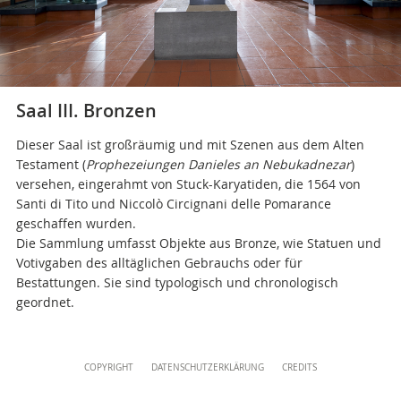
Direktionsbüro
+39 06 69883332
musei@scv.va
Saal III. Bronzen
Dieser Saal ist großräumig und mit Szenen aus dem Alten
Testament (
Prophezeiungen Danieles an Nebukadnezar
)
versehen, eingerahmt von Stuck-Karyatiden, die 1564 von
Santi di Tito und Niccolò Circignani delle Pomarance
geschaffen wurden.
Die Sammlung umfasst Objekte aus Bronze, wie Statuen und
Votivgaben des alltäglichen Gebrauchs oder für
Bestattungen. Sie sind typologisch und chronologisch
geordnet.
Content
COPYRIGHT
DATENSCHUTZERKLÄRUNG
CREDITS
Info