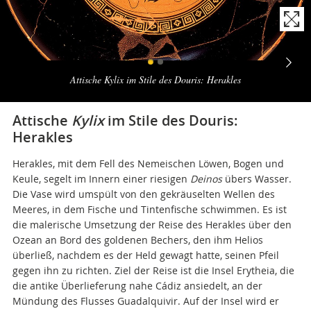
Naviga
la
Attische Kylix im Stile des Douris: Herakles
photogallery
Attische
Kylix
im Stile des Douris:
Herakles
Herakles, mit dem Fell des Nemeischen Löwen, Bogen und
Keule, segelt im Innern einer riesigen
Deinos
übers Wasser.
Die Vase wird umspült von den gekräuselten Wellen des
Meeres, in dem Fische und Tintenfische schwimmen. Es ist
die malerische Umsetzung der Reise des Herakles über den
Ozean an Bord des goldenen Bechers, den ihm Helios
überließ, nachdem es der Held gewagt hatte, seinen Pfeil
gegen ihn zu richten. Ziel der Reise ist die Insel Erytheia, die
die antike Überlieferung nahe Cádiz ansiedelt, an der
Mündung des Flusses Guadalquivir. Auf der Insel wird er