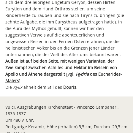
sich dem dreileibrigen Ungetüm Geryon, dessen Hirten
Eurytion und dem Hund Orthros stellen, um seine
Rinderherde zu rauben und sie nach Tiryns zu bringen (die
zehnte Aufgabe, die ihm Eurystheus aufgetragen hatte). In
die Aura des Mythos gehüllt, können wir hier den
suggestiven Verweis auf die abenteuerlichen und
ungewissen Reisen in den Fernen Osten erahnen, die die
hellenistischen Völker bis an die Grenzen jener Länder
unternahmen, die der Welt des Altertums bekannt waren.
Außen ist auf beiden Seite, mit wenigen Varianten, der
Zweikampf zwischen Achilles und Hektor im Beisein von
Apollo und Athene dargestellt
[vgl.
Hydria
des Eucharides-
Malers
].
Die
Kylix
ähnelt dem Stil des
Douris
.
Vulci, Ausgrabungen Kirchenstaat - Vincenzo Campanari,
1835-1837
Um 480 v. Chr.
Rotfigurige Keramik, Höhe (erhalten) 5,5 cm; Durchm. 29,5 cm