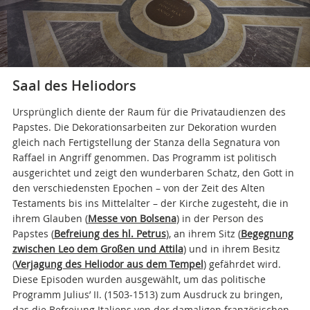
Saal des Heliodors
Ursprünglich diente der Raum für die Privataudienzen des
Papstes. Die Dekorationsarbeiten zur Dekoration wurden
gleich nach Fertigstellung der Stanza della Segnatura von
Raffael in Angriff genommen. Das Programm ist politisch
ausgerichtet und zeigt den wunderbaren Schatz, den Gott in
den verschiedensten Epochen – von der Zeit des Alten
Testaments bis ins Mittelalter – der Kirche zugesteht, die in
ihrem Glauben (
Messe von Bolsena
) in der Person des
Papstes (
Befreiung des hl. Petrus
), an ihrem Sitz (
Begegnung
zwischen Leo dem Großen und Attila
) und in ihrem Besitz
(
Verjagung des Heliodor aus dem Tempel
) gefährdet wird.
Diese Episoden wurden ausgewählt, um das politische
Programm Julius’ II. (1503-1513) zum Ausdruck zu bringen,
das die Befreiung Italiens von der damaligen französischen