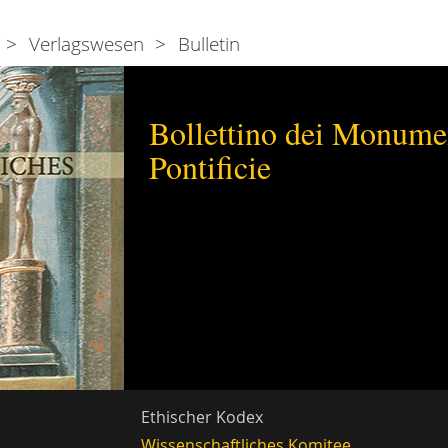
Verlagswesen
Bulletin
Bollettino dei Monumen
Pontificie
Ethischer Kodex
Wissenschaftliches Komitee