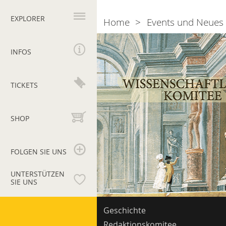
Hauptnavigation
EXPLORER
Home
Events und Neues
Breadcrumb
Bollettino
dei
INFOS
Monumenti
Musei
e
TICKETS
Gallerie
Pontificie
SHOP
FOLGEN SIE UNS
UNTERSTÜTZEN
SIE UNS
Vatikanische
Nebennavigation
Geschichte
Museen
Redaktionskomitee