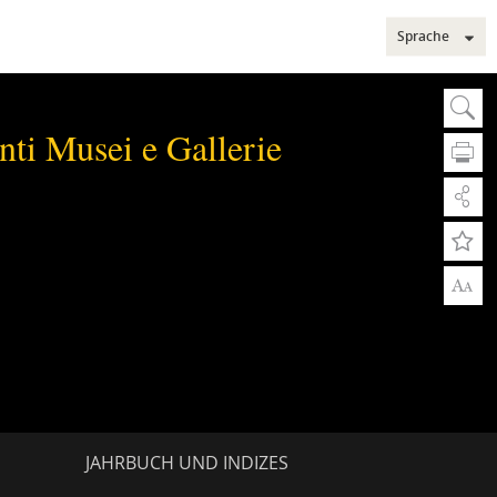
Sprache
Sear
Su
ti Musei e Gallerie
A
A
Erwe
Erw
Web
JAHRBUCH UND INDIZES
Mus