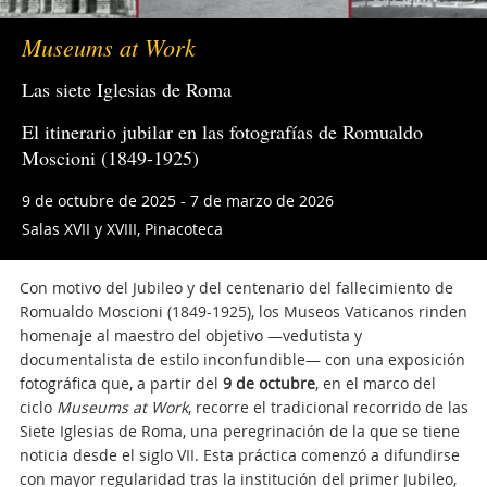
Museums at Work
Las siete Iglesias de Roma
El itinerario jubilar en las fotografías de Romualdo
Moscioni (1849-1925)
9 de octubre de 2025 - 7 de marzo de 2026
Salas XVII y XVIII, Pinacoteca
Con motivo del Jubileo y del centenario del fallecimiento de
Romualdo Moscioni (1849-1925), los Museos Vaticanos rinden
homenaje al maestro del objetivo —vedutista y
documentalista de estilo inconfundible— con una exposición
fotográfica que, a partir del
9 de octubre
, en el marco del
ciclo
Museums at Work
, recorre el tradicional recorrido de las
Siete Iglesias de Roma, una peregrinación de la que se tiene
noticia desde el siglo VII. Esta práctica comenzó a difundirse
con mayor regularidad tras la institución del primer Jubileo,