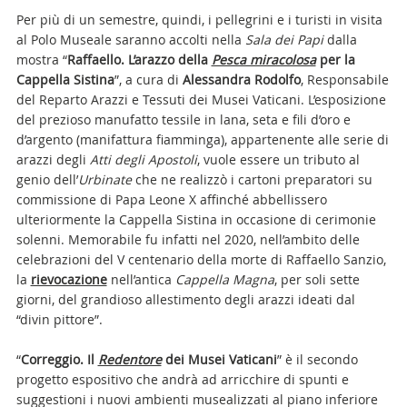
Per più di un semestre, quindi, i pellegrini e i turisti in visita
al Polo Museale saranno accolti nella
Sala dei Papi
dalla
mostra “
Raffaello. L’arazzo della
Pesca miracolosa
per la
Cappella Sistina
”, a cura di
Alessandra Rodolfo
, Responsabile
del Reparto Arazzi e Tessuti dei Musei Vaticani. L’esposizione
del prezioso manufatto tessile in lana, seta e fili d’oro e
d’argento (manifattura fiamminga), appartenente alle serie di
arazzi degli
Atti degli Apostoli
, vuole essere un tributo al
genio dell’
Urbinate
che ne realizzò i cartoni preparatori su
commissione di Papa Leone X affinché abbellissero
ulteriormente la Cappella Sistina in occasione di cerimonie
solenni. Memorabile fu infatti nel 2020, nell’ambito delle
celebrazioni del V centenario della morte di Raffaello Sanzio,
la
rievocazione
nell’antica
Cappella Magna
, per soli sette
giorni,
del grandioso allestimento degli arazzi ideati dal
“divin pittore”.
“
Correggio. Il
Redentore
dei Musei Vaticani
” è il secondo
progetto espositivo che andrà ad arricchire di spunti e
suggestioni i nuovi ambienti musealizzati al piano inferiore