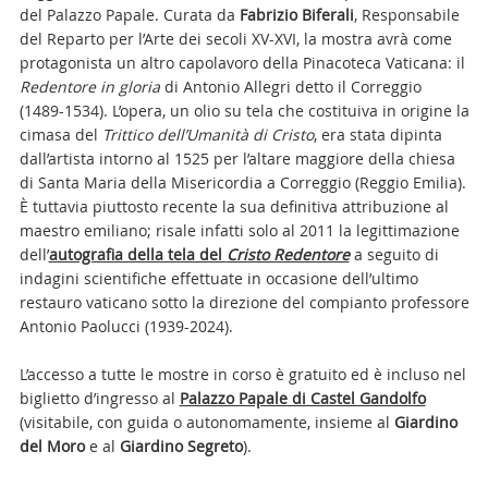
del Palazzo Papale. Curata da
Fabrizio Biferali
, Responsabile
del Reparto per l’Arte dei secoli XV-XVI, la mostra avrà come
protagonista un altro capolavoro della Pinacoteca Vaticana: il
Redentore in gloria
di Antonio Allegri detto il Correggio
(1489-1534). L’opera, un olio su tela che costituiva in origine la
cimasa del
Trittico
dell’Umanità di Cristo
, era stata dipinta
dall’artista intorno al 1525 per l’altare maggiore della chiesa
di Santa Maria della Misericordia a Correggio (Reggio Emilia).
È tuttavia piuttosto recente la sua definitiva attribuzione al
maestro emiliano; risale infatti solo al 2011 la legittimazione
dell’
autografia della tela del
Cristo Redentore
a
seguito di
indagini scientifiche effettuate in occasione dell’ultimo
restauro vaticano sotto la direzione del compianto professore
Antonio Paolucci (1939-2024).
L’accesso a tutte le mostre in corso è gratuito ed è incluso nel
biglietto d’ingresso al
Palazzo Papale di Castel Gandolfo
(visitabile, con guida o autonomamente, insieme al
Giardino
del Moro
e al
Giardino Segreto
).