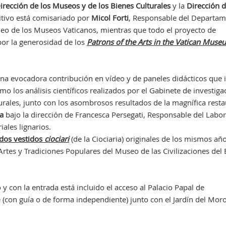
irección de los Museos y de los Bienes Culturales
y la
Dirección d
sitivo está comisariado por
Micol Forti
, Responsable del Departa
neo de los Museos Vaticanos, mientras que todo el proyecto de
por la generosidad de los
Patrons
of the Arts in the Vatican Muse
a evocadora contribución en vídeo y de paneles didácticos que i
mo los análisis científicos realizados por el Gabinete de investiga
lturales, junto con los asombrosos resultados de la magnífica rest
a
bajo la dirección de Francesca Persegati, Responsable del Labor
ales lignarios.
dos vestidos
ciociari
(de la Ciociaria) originales de los mismos año
rtes y Tradiciones Populares del Museo de las Civilizaciones del
o y con la entrada está incluido el acceso al Palacio Papal de
 (con guía o de forma independiente) junto con el Jardín del Moro