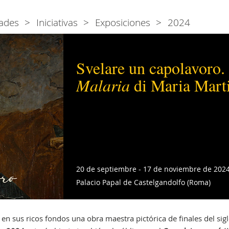
ades
Iniciativas
Exposiciones
2024
Svelare un capolavoro. 
Malaria
di Maria Marti
20 de septiembre - 17 de noviembre de 202
Palacio Papal de Castelgandolfo (Roma)
n sus ricos fondos una obra maestra pictórica de finales del sigl