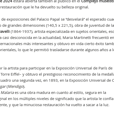
de 2024
estará abierta también al público en el
Complejo museísti
 restauración que le ha devuelto su belleza original.
de exposiciones del Palacio Papal se “desvelará” el esperado cu
o de grandes dimensiones (140,5 x 221,5), obra de juventud de la
iavelli
(1864-1937), artista especializada en sujetos orientales, es
ra casi desconocida en la actualidad, Maria Martinetti frecuentó 
internacionales más interesantes y obtuvo en vida cierto éxito tam
rientales, lo que le permitió trasladarse durante algunos años a l
or la artista para participar en la Exposición Universal de París de
 Torre Eiffel– y obtuvo el prestigioso reconocimiento de la medall
 cuadro una segunda vez, en 1893, en la Exposición Universal de 
gar
(
Mendigo
)
.
 Malaria
es una obra madura en cuanto al estilo, segura en la
al en los múltiples niveles de significado que la artista le confía
nte, y que la minuciosa restauración ha vuelto a sacar a la luz.