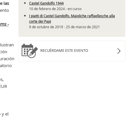
e las
Castel Gandolfo 1944
10 de febrero de 2024 - en curso
mento
I piatti di Castel Gandolfo. Maioliche raffaellesche alla
corte dei Papi
ums -
9 de octubre de 2019 - 25 de marzo de 2021
lustran
RECUÉRDAME ESTE EVENTO
ción
auración
atorio
s,
 EUR
 y el