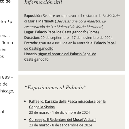
co de
Información útil
Exposición
: Svelare un capolavoro. Il restauro de
La Malaria
adro
La
di Maria Martinetti (
Desvelar una obra maestra. La
Obr
restauración de "La Malaria" de Maria Martinetti
)
Lugar
:
Palacio Papal de Castelgandolfo (Roma)
cenas
Duración
: 20 de septiembre - 17 de noviembre de 2024
en Roma
Entrada
: gratuita e incluida en la entrada al
Palacio Papal
de Castelgandolfo
bién
Horario
:
sigue el horario del Palacio Papal de
os
Castelgandolfo
 1889 –
a de
“Exposiciones al Palacio”
Chicago,
Raffaello. L’arazzo della Pesca miracolosa per la
Cappella Sistina
 al
23 de marzo - 1 de diciembre de 2024
Correggio. Il Redentore dei Musei Vaticani
23 de marzo - 8 de septiembre de 2024