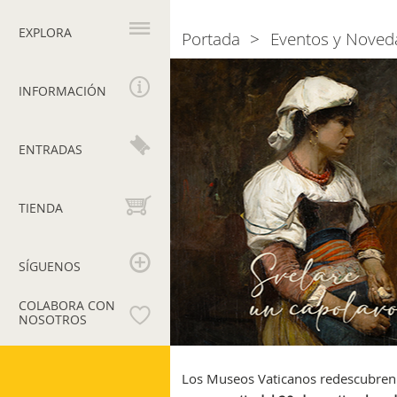
Navegación
principal
EXPLORA
Portada
Eventos y Noved
Breadcrumb
Svelare
un
INFORMACIÓN
capolavoro.
Il
restauro
ENTRADAS
de
La
Malaria
TIENDA
di
Maria
Martinetti
SÍGUENOS
COLABORA CON
NOSOTROS
Museos
Vaticanos
Los Museos Vaticanos redescubren e