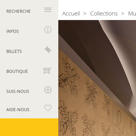
Navigation
principale
RECHERCHE
Accueil
Collections
Mu
Breadcrumb
Collection
d’Art
INFOS
moderne
et
BILLETS
contemporain
BOUTIQUE
SUIS-NOUS
AIDE-NOUS
Musées
du