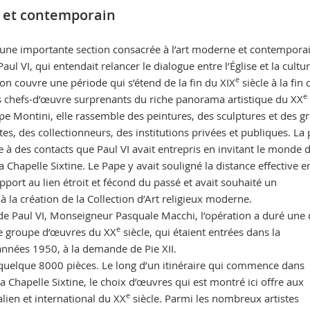
e et contemporain
une importante section consacrée à l’art moderne et contemporai
 VI, qui entendait relancer le dialogue entre l’Église et la cultu
e
on couvre une période qui s’étend de la fin du XIX
siècle à la fin
e
s chefs-d’œuvre surprenants du riche panorama artistique du XX
pe Montini, elle rassemble des peintures, des sculptures et des g
tes, des collectionneurs, des institutions privées et publiques. La 
à des contacts que Paul VI avait entrepris en invitant le monde de
Chapelle Sixtine. Le Pape y avait souligné la distance effective e
apport au lien étroit et fécond du passé et avait souhaité un
 la création de la Collection d’Art religieux moderne.
de Paul VI, Monseigneur Pasquale Macchi, l’opération a duré une 
e
 ce groupe d’œuvres du XX
siècle, qui étaient entrées dans la
années 1950, à la demande de Pie XII.
quelque 8000 pièces. Le long d’un itinéraire qui commence dans
a Chapelle Sixtine, le choix d’œuvres qui est montré ici offre aux
e
talien et international du XX
siècle. Parmi les nombreux artistes