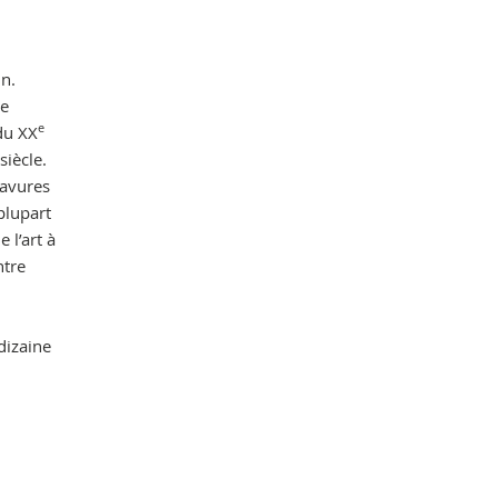
n.
re
e
 du XX
siècle.
ravures
plupart
 l’art à
ntre
dizaine