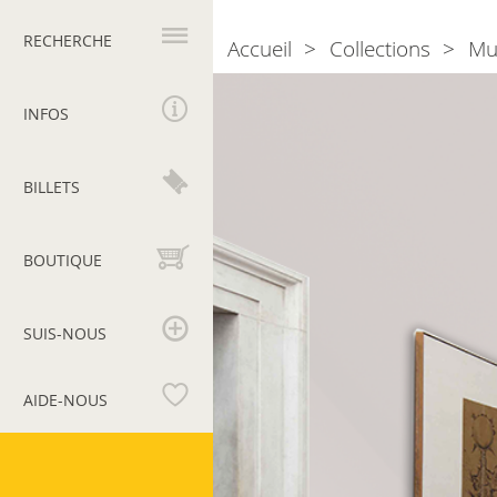
Navigation
principale
RECHERCHE
Accueil
Collections
Mu
Breadcrumb
Salle
35.
INFOS
Acquisitions
récentes
BILLETS
BOUTIQUE
SUIS-NOUS
AIDE-NOUS
Musées
du