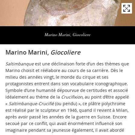
Naviga
la
Marino Marini, Giocoliere
photogallery
Marino Marini,
Giocoliere
Saltimbanque
est une déclinaison forte d’un des thèmes que
Marino choisit et réélabore au cours de sa carrière. Dès le
milieu des années vingt, le monde du cirque et ses
protagonistes entrent dans son vocabulaire iconographique.
Symbole d’une humanité dépourvue de certitudes et associé
idéalement au thème de la
Crucifixion
, au point d’être appelé
«
Saltimbanque-Crucifié
(ou pendu) », ce plâtre polychrome
est réalisé par le sculpteur en 1946, quand il revient à Milan,
après avoir passé les années de la guerre en Suisse. Encore
secoué par ce conflit, qui avait énormément influencé son
imaginaire pendant sa jeunesse également, il avait abordé