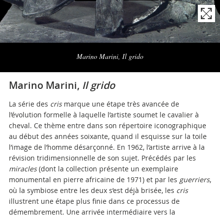
Naviga
la
Marino Marini, Il grido
photogallery
Marino Marini,
Il grido
La série des
cris
marque une étape très avancée de
l’évolution formelle à laquelle l’artiste soumet le cavalier à
cheval. Ce thème entre dans son répertoire iconographique
au début des années soixante, quand il esquisse sur la toile
l’image de l’homme désarçonné. En 1962, l’artiste arrive à la
révision tridimensionnelle de son sujet. Précédés par les
miracles
(dont la collection présente un exemplaire
monumental en pierre africaine de 1971) et par les
guerriers
,
où la symbiose entre les deux s’est déjà brisée, les
cris
illustrent une étape plus finie dans ce processus de
démembrement. Une arrivée intermédiaire vers la