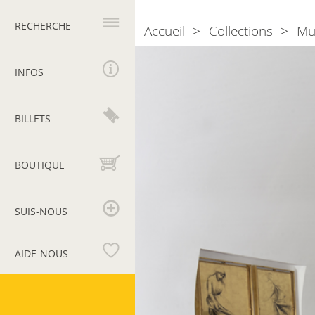
Navigation
principale
RECHERCHE
Accueil
Collections
Mu
Breadcrumb
Salle
9.
INFOS
Cappella
della
BILLETS
Pace
BOUTIQUE
SUIS-NOUS
AIDE-NOUS
Musées
du