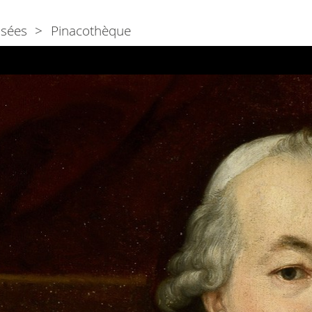
sées
Pinacothèque