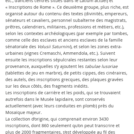
etc., d’anciens centres situés dans le Latium actuel) et
« Inscriptions de Rome ». Ce deuxième groupe, plus riche, est
organisé autour du contenu des textes (divinités, empereurs,
sénateurs et cavaliers, personnel subalterne des magistrats,
prêtres, calendriers, militaires, professions et métiers, etc.),
selon les contextes archéologiques (par exemple par tombes,
comme celle des esclaves et anciens esclaves de la famille
sénatoriale des
Volusii Saturnini
), et selon les zones extra-
urbaines (vignes Cremaschi, Ammendola, etc.). Suivent
ensuite les inscriptions sépulcrales restantes selon leur
provenance, auxquelles s’y ajoutent les
tabulae lusoriae
(tablettes de jeu en marbre), de petits cippes, des cinéraires,
des autels, des inscriptions grecques, des plaques gravées
sur les deux côtés, des fragments inédits.
Les inscriptions de carrière et les poids, qui se trouvaient
autrefois dans le Musée lapidaire, sont conservés
actuellement (avec leurs conduites en plomb) près du
Mosaïque majeur.
La collection d’origine, qui comprenait environ 3430
inscriptions, dont 860 seulement qu’on peut transcrire et
plus de 2000 fragmentaires, s’est développée au fil des