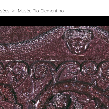
sées
Musée Pio-Clementino