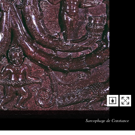
Che
Sarcophage de Constance