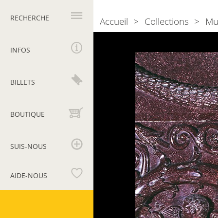
Navigation
principale
RECHERCHE
Accueil
Collections
Mu
Breadcrumb
Photogallery
Sarcophage
de
INFOS
Constance
BILLETS
BOUTIQUE
SUIS-NOUS
AIDE-NOUS
Musées
du