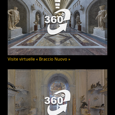
Visite virtuelle « Braccio Nuovo »