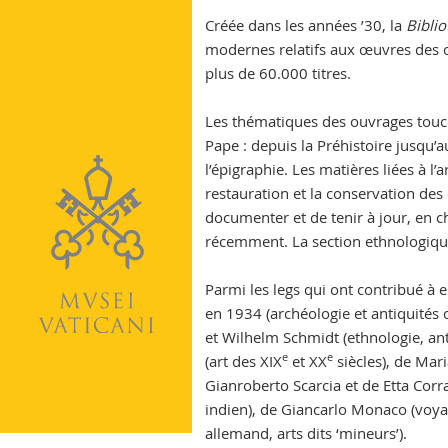
Vatican
Créée dans les années ’30, la
Bibli
modernes relatifs aux œuvres des 
plus de 60.000 titres.
Les thématiques des ouvrages touch
Pape : depuis la Préhistoire jusqu’
l’épigraphie. Les matières liées à l
restauration et la conservation des
documenter et de tenir à jour, en ch
récemment. La section ethnologique 
Parmi les legs qui ont contribué à 
en 1934 (archéologie et antiquités 
et Wilhelm Schmidt (ethnologie, ant
e
e
(art des XIX
et XX
siècles), de Mari
Gianroberto Scarcia et de Etta Corra
indien), de Giancarlo Monaco (voyag
allemand, arts dits ‘mineurs’).