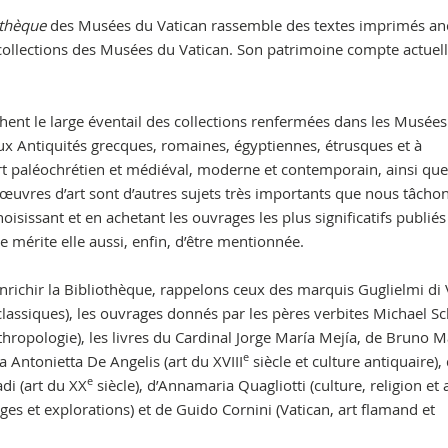
othèque
des Musées du Vatican rassemble des textes imprimés anc
collections des Musées du Vatican. Son patrimoine compte actue
ent le large éventail des collections renfermées dans les Musées
aux Antiquités grecques, romaines, égyptiennes, étrusques et à
’art paléochrétien et médiéval, moderne et contemporain, ainsi que
 œuvres d’art sont d’autres sujets très importants que nous tâcho
oisissant et en achetant les ouvrages les plus significatifs publiés
mérite elle aussi, enfin, d’être mentionnée.
enrichir la Bibliothèque, rappelons ceux des marquis Guglielmi di 
classiques), les ouvrages donnés par les pères verbites Michael Sc
hropologie), les livres du Cardinal Jorge María Mejía, de Bruno 
e
a Antonietta De Angelis (art du XVIII
siècle et culture antiquaire),
e
di (art du XX
siècle), d’Annamaria Quagliotti (culture, religion et 
es et explorations) et de Guido Cornini (Vatican, art flamand et