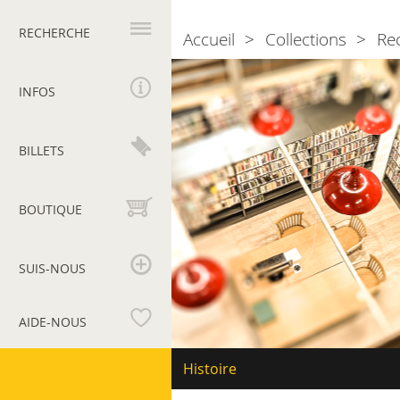
Navigation
principale
RECHERCHE
Accueil
Collections
Re
Breadcrumb
Bibliothèque
INFOS
BILLETS
BOUTIQUE
SUIS-NOUS
AIDE-NOUS
Musées
Navigation
Histoire
secondaire
du