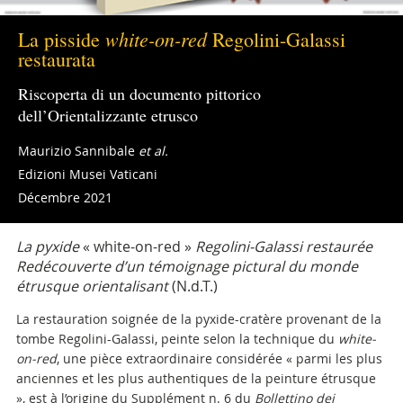
white-on-red
La pisside
Regolini-Galassi
restaurata
Riscoperta di un documento pittorico
dell’Orientalizzante etrusco
Maurizio Sannibale
et al.
Edizioni Musei Vaticani
Décembre 2021
La pyxide
«
white-on-red »
Regolini-Galassi restaurée
Redécouverte d’un témoignage pictural du monde
étrusque orientalisant
(N.d.T.)
La restauration soignée de la pyxide-cratère provenant de la
tombe Regolini-Galassi, peinte selon la technique du
white-
on-red
, une pièce extraordinaire considérée « parmi les plus
anciennes et les plus authentiques de la peinture étrusque
», est à l’origine du Supplément n. 6 du
Bollettino dei