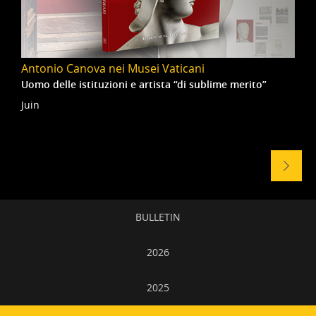
Antonio Canova nei Musei Vaticani
Uomo delle istituzioni e artista “di sublime merito”
Juin
Naviga
tra
gli
eventi
Navigation
BULLETIN
secondaire
2026
2025